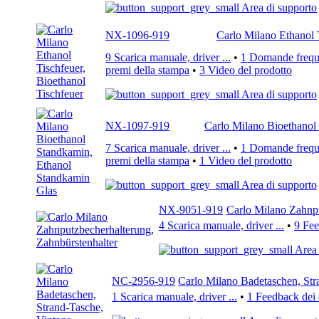
Area di supporto
NX-1096-919
Carlo Milano Ethanol T
9 Scarica manuale, driver ...
•
1 Domande freque
premi della stampa
•
3 Video del prodotto
Area di supporto
NX-1097-919
Carlo Milano Bioethanol
7 Scarica manuale, driver ...
•
1 Domande freque
premi della stampa
•
1 Video del prodotto
Area di supporto
NX-9051-919
Carlo Milano Zahnpu
4 Scarica manuale, driver ...
•
9 Fee
Area 
NC-2956-919
Carlo Milano Badetaschen, Str
1 Scarica manuale, driver ...
•
1 Feedback dei c