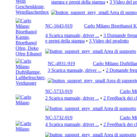
stampa e premi della stampa
•
3 Video del p
Area di suppo
NC-1643-919
Carlo Milano Bioethanol K
4 Scarica manuale, driver ...
•
3 Domande freque
e premi della stampa
•
3 Video del prodotto
Area di supporto
NC-4931-919
Carlo Milano Duftölla
3 Scarica manuale, driver ...
•
2 Domande frequ
Area di support
NC-5733-919
Carlo Mi
2 Scarica manuale, driver ...
•
2 Feedback dei cl
Area di supporto
NC-5732-919
Carlo Mi
4 Scarica manuale, driver ...
•
2 Feedback dei cl
Area di supporto