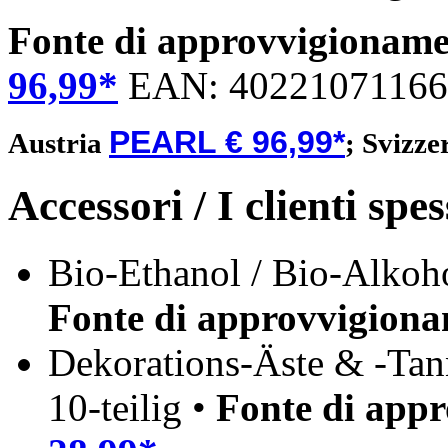
Fonte di approvvigionam
96,99*
EAN:
4022107116
PEARL € 96,99*
Austria
;
Svizze
Accessori / I clienti sp
Bio-Ethanol / Bio-Alkoho
Fonte di approvvigion
Dekorations-Äste & -Tan
10-teilig •
Fonte di app