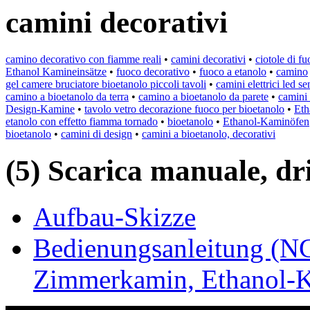
camini decorativi
camino decorativo con fiamme reali
•
camini decorativi
•
ciotole di f
Ethanol Kamineinsätze
•
fuoco decorativo
•
fuoco a etanolo
•
camino
gel camere bruciatore bioetanolo piccoli tavoli
•
camini elettrici led s
camino a bioetanolo da terra
•
camino a bioetanolo da parete
•
camini 
Design-Kamine
•
tavolo vetro decorazione fuoco per bioetanolo
•
Eth
etanolo con effetto fiamma tornado
•
bioetanolo
•
Ethanol-Kaminöfen
bioetanolo
•
camini di design
•
camini a bioetanolo, decorativi
(5) Scarica manuale, driv
Aufbau-Skizze
Bedienungsanleitung (N
Zimmerkamin, Ethanol-