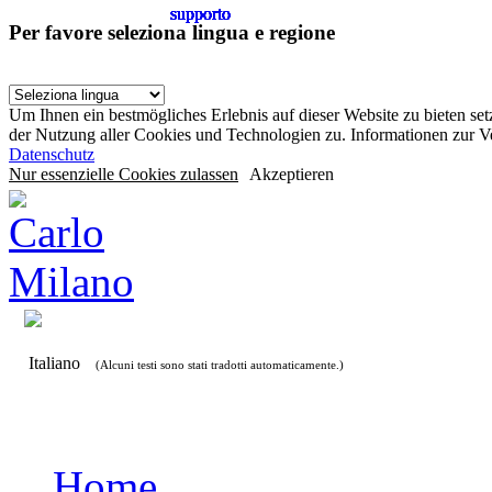
supporto
supporto
supporto
supporto
supporto
supporto
supporto
supporto
supporto
supporto
Per favore seleziona lingua e regione
Um Ihnen ein bestmögliches Erlebnis auf dieser Website zu bieten se
der Nutzung aller Cookies und Technologien zu. Informationen zur 
Datenschutz
Nur essenzielle Cookies zulassen
Akzeptieren
Italiano
(Alcuni testi sono stati tradotti automaticamente.)
Home