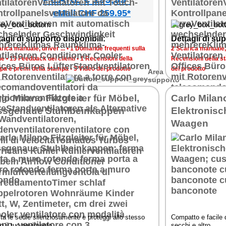
eMall CHF 259.95*
agli di supporto disponibili:
Dettagli di sup
rica manuale, driver ...
•
1 Domande frequenti sulla
2 Scarica manuale, d
ne
•
13 Feedback dei clienti
•
1 Recensioni della
Recensioni della s
6
pa e premi della stampa
•
3 Video del prodotto
del prodotto
Area di
r
supporto
lo Milano Filzgleiter für Möbel,
Carlo Milan
ssgenaue Stuhlbeinkappen
Elektronisc
Waagen
 und
l."
8
r
ta le sedie silenziosamente e proteggi allo stesso
Compatto e facile d
o il tuo pavimento.
secchi e altro