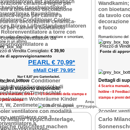
ch
ero colpo d'occhio: veloce da montare e smontare,
Romanticismo del c
uer
pone in un attimo
hne
Prezzo di Vendi
zu
zzo di Vendita Consigliato:
€ 39,90
Fonte di appr
er
 LED
te di approvvigionamento
dass
PEARL € 70,99*
, als
eMall CHF 79.95*
Nur € 8,87 pro Gartenfackel.
Dettagli di sup
4 Scarica manuale, d
agli di supporto disponibili:
hotline
•
8 Feedback
rica manuale, driver ...
•
1 Recensioni della stampa e
stampa e premi de
i della stampa
Area di
supporto
lo Milano Teppichunterlage,
Carlo Milan
nd
ppiche rutschfest machen
Sonnenschu