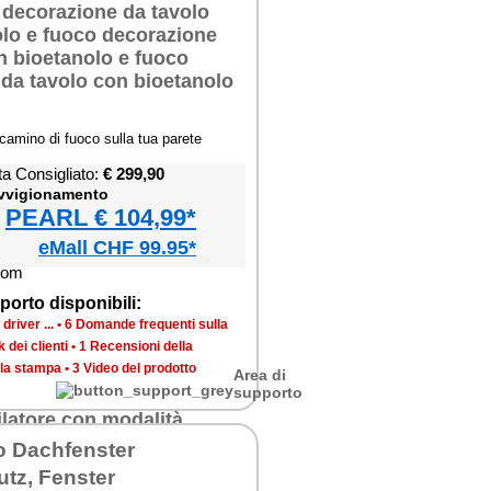
amino di fuoco sulla tua parete
ta Consigliato:
€ 299,90
ovvigionamento
PEARL € 104,99*
eMall CHF 99.95*
porto disponibili:
river ...
•
6 Domande frequenti sulla
 dei clienti
•
1 Recensioni della
lla stampa
•
3 Video del prodotto
Area di
supporto
o Dachfenster
tz, Fenster