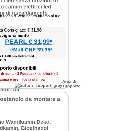
n tocco di vera natura attorno al tuo
ta Consigliato:
€ 31,98
ovvigionamento
PEARL € 31,99*
eMall CHF 39.95*
r € 4,00 pro Holzscheit.
porto disponibili:
river ...
•
3 Feedback dei clienti
•
1
tampa e premi della stampa
Area di
supporto
oetanolo da montare a