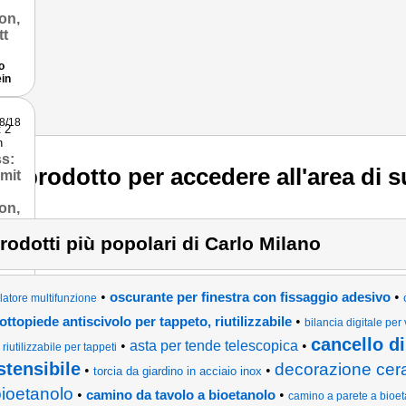
o
ein
eiten,
08/18
t 2
n
un prodotto per accedere all'area di 
prodotti più popolari di Carlo Milano
•
•
oscurante per finestra con fissaggio adesivo
ilatore multifunzione
20
•
ottopiede antiscivolo per tappeto, riutilizzabile
bilancia digitale per 
cancello di
•
asta per tende telescopica
•
riutilizzabile per tappeti
stensibile
decorazione cer
•
•
torcia da giardino in acciaio inox
ioetanolo
•
•
camino da tavolo a bioetanolo
camino a parete a bioe