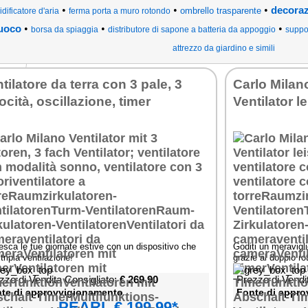
•
•
•
decoraz
ombrello trasparente
dificatore d'aria
ferma porta a muro rotondo
•
•
•
uoco
borsa da spiaggia
distributore di sapone a batteria da appoggio
suppor
attrezzo da giardino e simili
tilatore da terra con 3 pale, 3
Carlo Milan
iv
ocità, oscillazione, timer
Ventilator l
n
esca le tue giornate estive con un dispositivo che
Goditi un meravigli
 tripla ventilazione!
grazie al doppio ro
ng
zzo di Vendita Consigliato:
€ 269,90
Prezzo di Vendi
al
te di approvvigionamento
Fonte di appr
es
PEARL € 199,99*