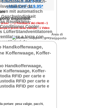
eMall CHF 119.95*
porto disponibili:
river ...
•
2 Feedback dei clienti
•
1
tampa e premi della stampa
•
1 Video
Area di
supporto
o Handkofferwaage,
he Kofferwaage, Koffer-
a portare: pesa valigie, pacchi,