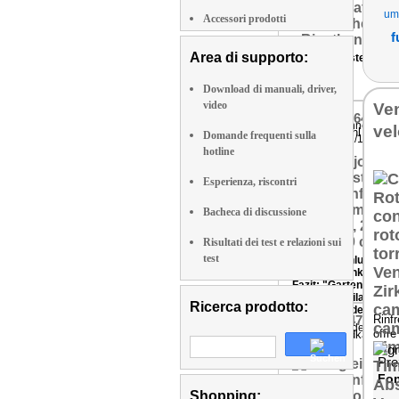
umi
Accessori prodotti
f
Area di supporto:
Produktvorstellung
Download di manuali, driver,
video
Ven
ZX-9764-919
Laura wohnen kreat
vel
Edelstahl Fackel
Domande frequenti sulla
11/16
hotline
Esperienza, riscontri
Bacheca di discussione
Risultati dei test e relazioni sui
test
Kaufempfehlung
9 von 10 Punkten
Fazit: "Gartenfackel
von Carlo Milano in
Ricerca prodotto:
zeitlosem Edelstahl-
NC-1476-919
Rinfr
Design sind eine
inn-joy.de 07/16
offre
Wandkamin
absolute Bereicheru
für jede Gartenparty.
Eine klare
Pre
Kaufempfehlung zum
Fon
hier ein unschlagbar
Shopping:
Preis-Leistungs-