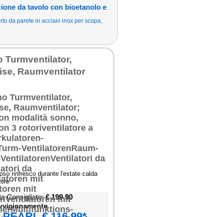
ione da tavolo con bioetanolo e
to da parete in acciaio inox per scopa,
o Turmventilator,
eise, Raumventilator
oso rinfresco durante l'estate calda
tore
ta Consigliato:
€ 199,90
ovvigionamento
PEARL € 116,99*