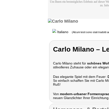
Um Ihnen ein bestmögliches Erlebnis auf dieser We
zu. Inf
Italiano
(Alcuni testi sono stati tradotti
Carlo Milano – L
Carlo Milano steht für
schönes Wo
stilvolleres Zuhause oder ein elegan
Das elegante Spiel mit dem Feuer:
So einfach schaffen Sie mit Carlo M
Ruß!
Von
modern-urbaner Formensprache
neuen Glanzlichter Ihrer Einrichtung