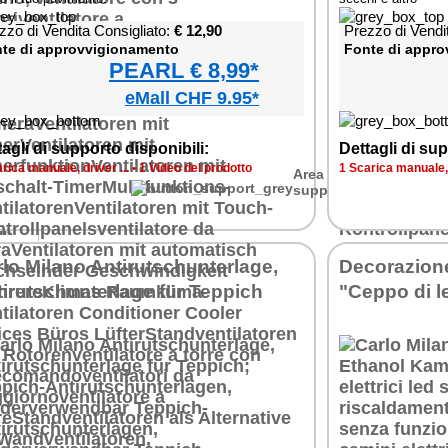
zzo di Vendita Consigliato:
€ 12,90
Prezzo di Vendi
te di approvvigionamento
Fonte di appr
PEARL € 8,99*
eMall CHF 9.95*
h-
o
e
agli di supporto disponibili:
Dettagli di sup
20
äre
r
rica manuale, driver ...
•
1 Video del prodotto
1 Scarica manuale, d
Area di
supporto
ui-
m
en
lo Milano Antirutschunterlage,
Decorazione
irutschunterlage für Teppich
"Ceppo di l
u
20
 LED