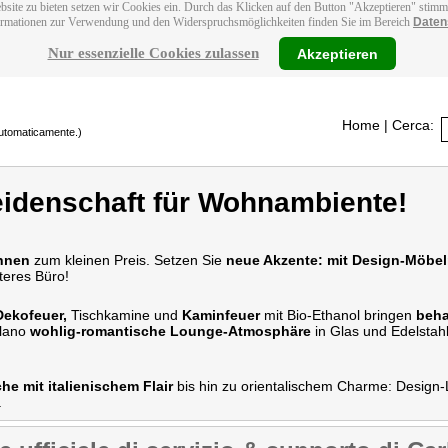
bsite zu bieten setzen wir Cookies ein. Durch das Klicken auf den Button "Akzeptieren" stim
ormationen zur Verwendung und den Widerspruchsmöglichkeiten finden Sie im Bereich
Daten
Nur essenzielle Cookies zulassen
Akzeptieren
Home
| Cerca:
 automaticamente.)
eidenschaft für Wohnambiente!
hnen
zum kleinen Preis. Setzen Sie
neue Akzente: mit Design-Möbe
teres Büro!
Dekofeuer,
Tischkamine und
Kaminfeuer
mit Bio-Ethanol bringen
beha
ilano
wohlig-romantische Lounge-Atmosphäre
in Glas und Edelstah
 mit italienischem Flair
bis hin zu orientalischem Charme: Design-
.