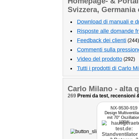
Homepage- & Portale 
Svizzera, Germania 
Download di manuali e dr
Risposte alle domande f
Feedback dei clienti
(244)
Commenti sulla pressione,
Video del prodotto
(292)
Tutti i prodotti di Carlo M
Carlo Milano
- alta 
269
Premi da test, recensioni & 
NX-9530-919
Design Multiventila
mit 70° Oszillatio
105W