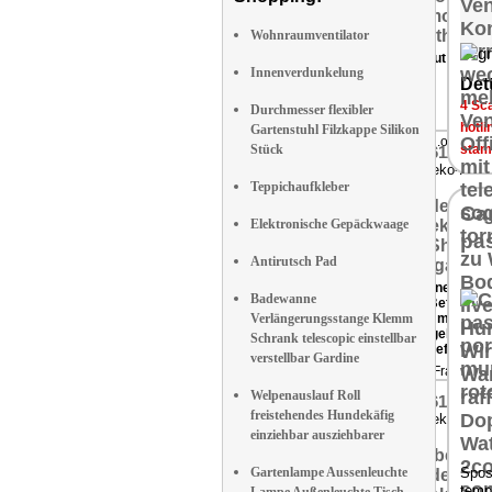
Verhältnis besteht!"
Wohnraumventilator
Testurteil: gut (1,8)
Innenverdunkelung
Dett
4 Sca
Durchmesser flexibler
hotli
Gartenstuhl Filzkappe Silikon
Vergleich.org 05/1
Stück
stam
NC-1611-919
Tisch-Deko-Feue
Teppichaufkleber
Car
Elektronische Gepäckwaage
pa
Antirutsch Pad
4 von 5 Sterne
Badewanne
Fazit: "Die Befüllung
Verlängerungsstange Klemm
Befeuerung mit
Bioethanol gelingt
Schrank telescopic einstellbar
einfach und effektvol
verstellbar Gardine
Welt der Frau 05/1
Welpenauslauf Roll
NC-1611-919
freistehendes Hundekäfig
Tisch-Deko-Feue
einziehbar ausziehbarer
Gartenlampe Aussenleuchte
Spos
temp