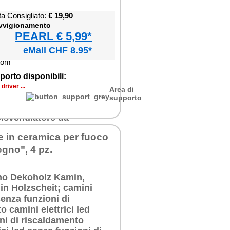
ta Consigliato:
€ 19,90
ovvigionamento
PEARL € 5,99*
eMall CHF 8.95*
porto disponibili:
river ...
Area di
supporto
 in ceramica per fuoco
egno", 4 pz.