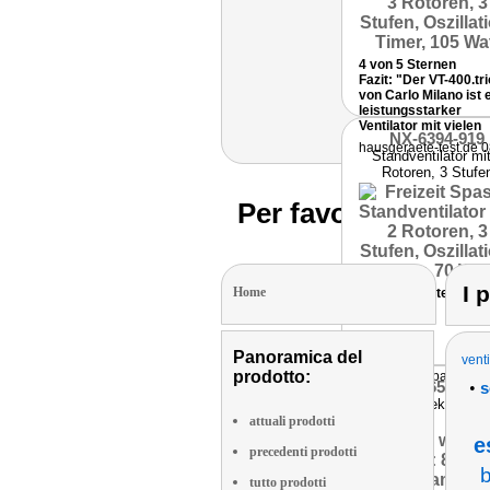
4 von 5 Sternen
Fazit: "Der VT-400.tri
von Carlo Milano ist 
leistungsstarker
Ventilator mit vielen
NX-6394-919
Einstellungsmöglichk
hausgeraete-test.de 
Standventilator mi
der auch in größeren
Räumen Kühlung
Rotoren, 3 Stufe
verschafft."
Per favore, scegli 
I 
Home
Produktvorstellung
Panoramica del
vent
prodotto:
Freizeit Spass 25/
NC-9659-919
•
s
Feuerdekoration
attuali prodotti
e
precedenti prodotti
b
tutto prodotti