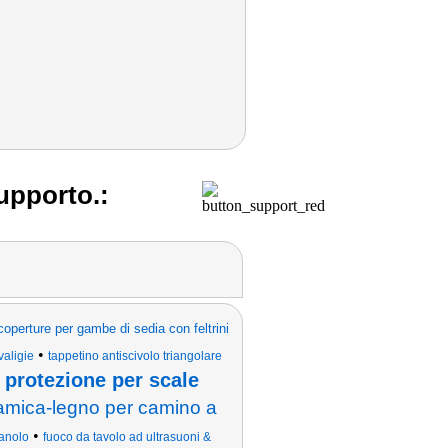
supporto.:
coperture per gambe di sedia con feltrini
•
valigie
tappetino antiscivolo triangolare
 protezione per scale
amica-legno per camino a
•
tanolo
fuoco da tavolo ad ultrasuoni &