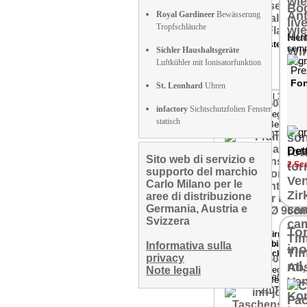
Royal Gardineer
Bewässerung
Tropfschläuche
Nient
Produktvorstellung
sempl
Sichler Haushaltsgeräte
Luftkühler mit Ionisatorfunktion
Pre
Fon
St. Leonhard
Uhren
Gütsel 11/23
NX-7608-919
infactory
Sichtschutzfolien Fenster
Taschen Regensch
statisch
mit Teflon Beschich
210T,w
Dett
Sito web di servizio e
2 Sca
supporto del marchio
Carlo Milano per le
aree di distribuzione
Germania, Austria e
Svizzera
Fazit: "Der
Tor
Taschenschirm von
Pearl ist stabil, windf
Informativa sulla
ino
& schnelltrocknend"
privacy
NX-7608-919
ml
Note legali
Taschen Regensch
Framania Magazin 1
mit Teflon Beschich
210T,w