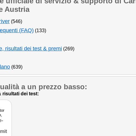
ufficiale di servizio & supporto di Carl
e Austria
iver
(546)
requenti (FAQ)
(133)
 risultati dei test & premi
(269)
ilano
(639)
qualità a un prezzo basso:
risultati dei test:
tor
n,