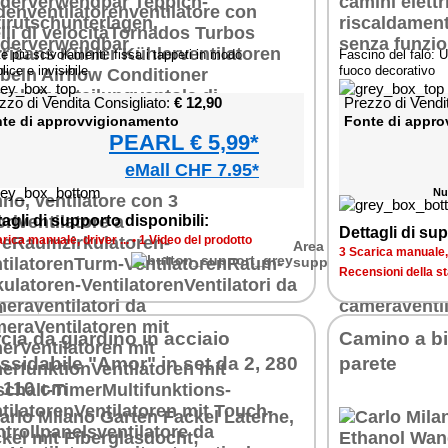
e più scivolamenti: fissa i tappeti in modo
Fascino del falò: U
ice e invisibile
fuoco decorativo
zzo di Vendita Consigliato:
€ 12,90
Prezzo di Vendi
te di approvvigionamento
Fonte di appr
PEARL € 5,99*
irm
eMall CHF 7.95*
tung
Nu
agli di supporto disponibili:
Dettagli di sup
rica manuale, driver ...
•
1 Video del prodotto
Area di
3 Scarica manuale, d
supporto
Recensioni della s
cia da giardino in acciaio
Camino a bi
est
ssidabile "Amor" in set da 2, 280
parete
, 110 cm
irm
2/17
tung