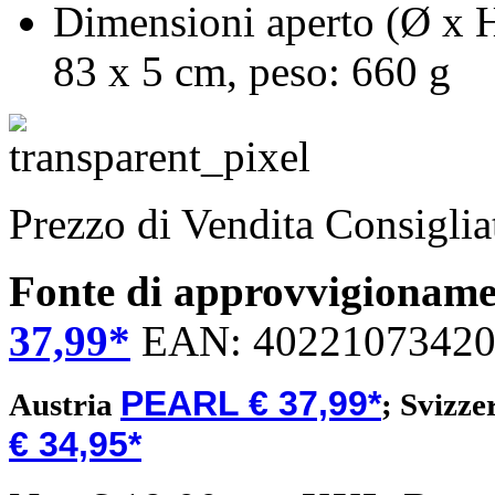
Dimensioni aperto (Ø x H
83 x 5 cm, peso: 660 g
Prezzo di Vendita Consigli
Fonte di approvvigionam
37,99*
EAN:
4022107342
PEARL € 37,99*
Austria
;
Svizze
€ 34,95*