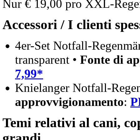
Nur € 19,00 pro XXL-Rege
Accessori / I clienti sp
4er-Set Notfall-Regenmän
transparent •
Fonte di a
7,99*
Knielanger Notfall-Rege
approvvigionamento
:
P
Temi relativi al cani, c
grandi