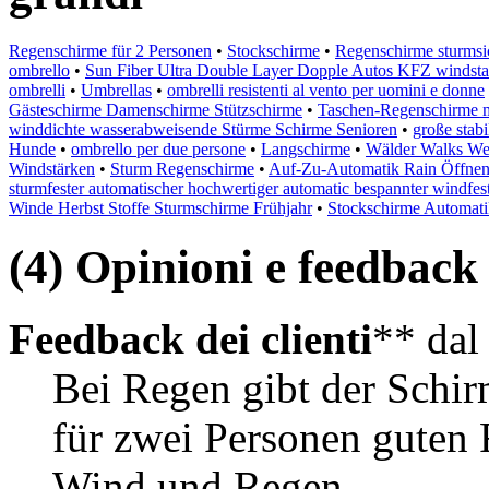
Regenschirme für 2 Personen
•
Stockschirme
•
Regenschirme sturmsi
ombrello
•
Sun Fiber Ultra Double Layer Dopple Autos KFZ windstab
ombrelli
•
Umbrellas
•
ombrelli resistenti al vento per uomini e donne
Gästeschirme Damenschirme Stützschirme
•
Taschen-Regenschirme m
winddichte wasserabweisende Stürme Schirme Senioren
•
große stab
Hunde
•
ombrello per due persone
•
Langschirme
•
Wälder Walks Wett
Windstärken
•
Sturm Regenschirme
•
Auf-Zu-Automatik Rain Öffnen 
sturmfester automatischer hochwertiger automatic bespannter windfest
Winde Herbst Stoffe Sturmschirme Frühjahr
•
Stockschirme Automati
(4) Opinioni e feedback d
Feedback dei clienti
** da
Bei Regen gibt der Schir
für zwei Personen guten 
Wind und Regen.