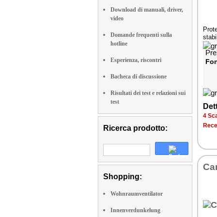
Download di manuali, driver,
video
Prot
Domande frequenti sulla
stabi
hotline
Pre
Esperienza, riscontri
Fon
Bacheca di discussione
Risultati dei test e relazioni sui
test
Dett
4 Sca
Rece
Ricerca prodotto:
Car
Shopping:
Wohnraumventilator
Innenverdunkelung