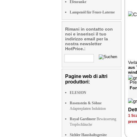
Efeuranke
Lampenöl für Feuer-Laterne
Rimani in contatto con
noi e inserisci il tuo
indirizzo email per la
nostra newsletter
HotPrice.:
Verl
aus 
wind
Pagine web di altri
produttori:
Pre
Fon
ELESION
Rosenstein & Söhne
Adapterplatten Induktion
Dett
1 Sca
Royal Gardineer
Bewässerung
prem
Tropfschläuche
Sichler Haushaltsgeräte