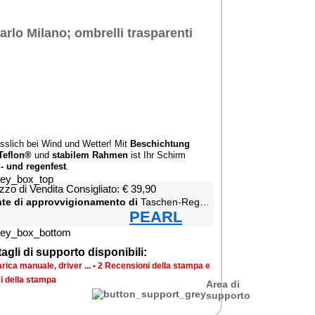
ässlich bei Wind und Wetter! Mit
Beschichtung
Teflon®
und
stabilem Rahmen
ist Ihr Schirm
- und regenfest
.
zzo di Vendita Consigliato: € 39,90
te di approvvigionamento di
Taschen-Regenschirm mit Teflon®-Beschichtung
PEARL
agli di supporto disponibili:
rica manuale, driver ...
•
2 Recensioni della stampa e
i della stampa
Area di
supporto