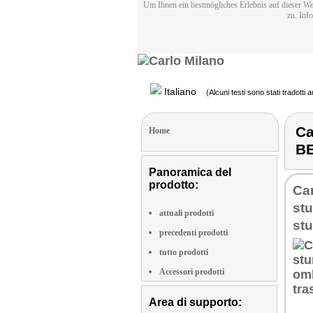
Um Ihnen ein bestmögliches Erlebnis auf dieser We
zu. Inf
Italiano
(Alcuni testi sono stati tradotti
Ca
Home
B
Panoramica del
prodotto:
Ca
st
attuali prodotti
stu
precedenti prodotti
tutto prodotti
Accessori prodotti
Area di supporto: