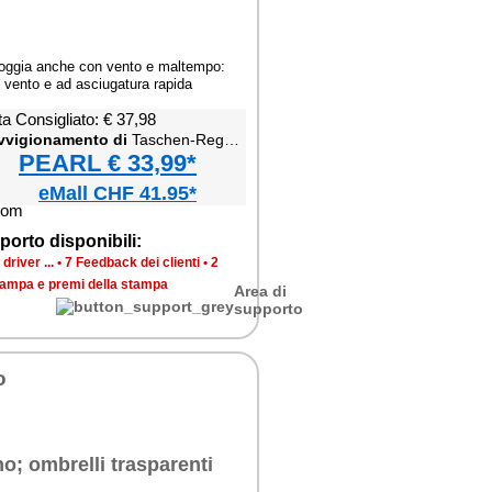
ioggia anche con vento e maltempo:
 al vento e ad asciugatura rapida
a Consigliato: € 37,98
vvigionamento di
Taschen-Regenschirm mit Teflon®-Beschichtung
PEARL € 33,99*
eMall CHF 41.95*
porto disponibili:
river ...
•
7 Feedback dei clienti
•
2
tampa e premi della stampa
Area di
supporto
o