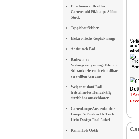
Durchmesser flexibler
Gartenstuhl Filzkappe Silikon
Stück
Teppichaufkleber
Elektronische Gepäckwaage
Verl
aus 
Antirutsch Pad
wind
Badewanne
Pre
Verlängerungsstange Klemm
Fon
Schrank telescopic einstellbar
verstellbar Gardine
Welpenauslauf Roll
Dett
freistehendes Hundekäfig
1 Sca
einziehbar ausziehbarer
Rece
Gartenlampe Aussenleuchte
Lampe Außenleuchte Tisch
Licht Design Tischfackel
Car
Kaminholz Optik