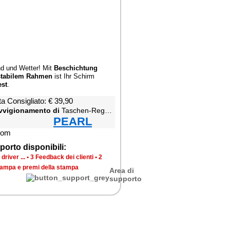
nd und Wetter! Mit
Beschichtung
stabilem Rahmen
ist Ihr Schirm
est
.
a Consigliato: € 39,90
vvigionamento di
Taschen-Regenschirm mit Teflon®-Beschichtung
PEARL
porto disponibili:
river ...
•
3 Feedback dei clienti
•
2
tampa e premi della stampa
Area di
supporto