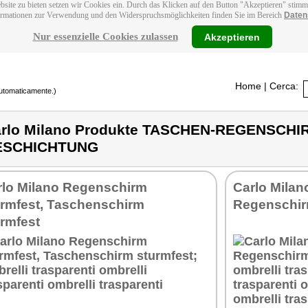
bsite zu bieten setzen wir Cookies ein. Durch das Klicken auf den Button "Akzeptieren" stim
ormationen zur Verwendung und den Widerspruchsmöglichkeiten finden Sie im Bereich
Daten
Nur essenzielle Cookies zulassen
Akzeptieren
Home
| Cerca:
 automaticamente.)
rlo Milano Produkte TASCHEN-REGENSCHI
ESCHICHTUNG
rlo Milano Regenschirm
Carlo Milan
urmfest, Taschenschirm
Regenschir
rmfest