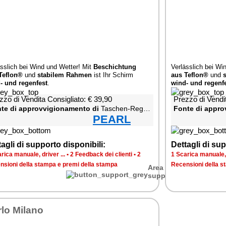
ässlich bei Wind und Wetter! Mit
Beschichtung
Verlässlich bei Wi
Teflon®
und
stabilem Rahmen
ist Ihr Schirm
aus Teflon®
und
- und regenfest
.
wind- und regenf
zzo di Vendita Consigliato: € 39,90
Prezzo di Vendit
te di approvvigionamento di
Taschen-Regenschirm mit Teflon®-Beschichtung
Fonte di appro
PEARL
agli di supporto disponibili:
Dettagli di sup
rica manuale, driver ...
•
2 Feedback dei clienti
•
2
1 Scarica manuale, d
nsioni della stampa e premi della stampa
Recensioni della s
Area di
supporto
lo Milano