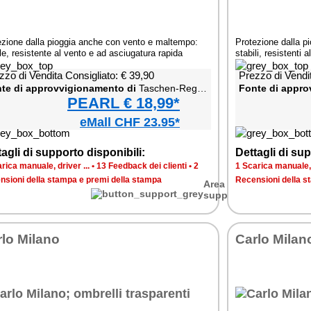
ezione dalla pioggia anche con vento e maltempo:
Protezione dalla p
le, resistente al vento e ad asciugatura rapida
stabili, resistenti
zzo di Vendita Consigliato: € 39,90
Prezzo di Vendit
te di approvvigionamento di
Taschen-Regenschirm mit Teflon®-Beschichtung
Fonte di appro
PEARL € 18,99*
eMall CHF 23.95*
agli di supporto disponibili:
Dettagli di sup
rica manuale, driver ...
•
13 Feedback dei clienti
•
2
1 Scarica manuale, d
nsioni della stampa e premi della stampa
Recensioni della s
Area di
supporto
lo Milano
Carlo Milan