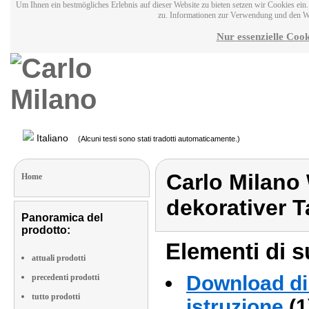
Um Ihnen ein bestmögliches Erlebnis auf dieser Website zu bieten setzen wir Cookies ei
zu. Informationen zur Verwendung und den W
Nur essenzielle Cook
Italiano
(Alcuni testi sono stati tradotti automaticamente.)
Carlo Milano
Home
dekorativer
Panoramica del
prodotto:
Elementi di s
attuali prodotti
Download di 
precedenti prodotti
tutto prodotti
istruzione
(1