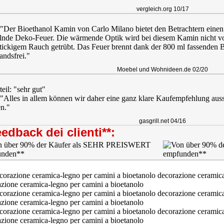
vergleich.org 10/17
: "Der Bioethanol Kamin von Carlo Milano bietet den Betrachtern eine
lnde Deko-Feuer. Die wärmende Optik wird bei diesem Kamin nicht v
stickigem Rauch getrübt. Das Feuer brennt dank der 800 ml fassende
andsfrei."
Moebel und Wohnideen.de 02/20
teil: "sehr gut"
: "Alles in allem können wir daher eine ganz klare Kaufempfehlung aus
en."
gasgrill.net 04/16
edback dei clienti**: