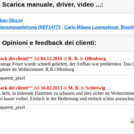
) Scarica manuale, driver, video ...:
bau-Skizze
ienungsanleitung (REF14773 - Carlo Milano Loungefeuer, Bioet
) Opinioni e feedback dei clienti:
ck dei clienti
** dal
04.12.2016
di
R. B.
in
Offenburg
unge Feuer wurde schnell geliefert, der Aufbau war problemlos. Das 
phäre im Wohnzimmer. R.B.Offenburg
ck dei clienti
** dal
16.02.2013
di
M. B.
in
Schleswig
 liebt, in lodernde Flammen zu schauen und dies sicher im Wohnzimm
t kaum vorbei. Einfach in der Bedienung und einfach schön anzuschau