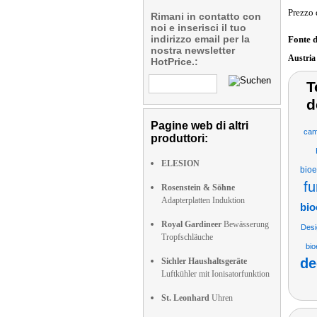
Prezzo 
Rimani in contatto con
noi e inserisci il tuo
indirizzo email per la
Fonte 
nostra newsletter
Austri
HotPrice.:
T
d
Pagine web di altri
cam
produttori:
ELESION
bioe
fu
Rosenstein & Söhne
Adapterplatten Induktion
bio
Royal Gardineer
Bewässerung
Desi
Tropfschläuche
bio
de
Sichler Haushaltsgeräte
Luftkühler mit Ionisatorfunktion
St. Leonhard
Uhren