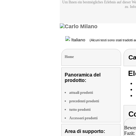
Um Ihnen ein bestmögliches Erlebnis auf dieser We
zu. Inf
Italiano
(Alcuni testi sono stati tradotti
Ca
Home
El
Panoramica del
prodotto:
attuali prodotti
precedenti prodotti
tutto prodotti
Co
Accessori prodotti
Bewer
Area di supporto:
Fazit