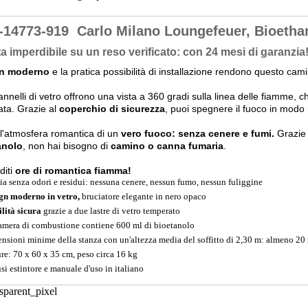
-14773-919
Carlo Milano Loungefeuer, Bioeth
ta imperdibile su un reso verificato: con 24 mesi di garanzia
n moderno
e la pratica possibilità di installazione rendono questo ca
nnelli di vetro offrono una vista a 360 gradi sulla linea delle fiamme, c
ata. Grazie al
coperchio di sicurezza
, puoi spegnere il fuoco in modo
 l'atmosfera romantica di un
vero fuoco: senza cenere e fumi.
Grazie
anolo
, non hai bisogno di
camino o canna fumaria
.
diti
ore di romantica fiamma!
ia senza odori e residui: nessuna cenere, nessun fumo, nessun fuliggine
gn moderno in vetro,
bruciatore elegante in nero opaco
ilità sicura
grazie a due lastre di vetro temperato
amera di combustione contiene 600 ml di bioetanolo
nsioni minime della stanza con un'altezza media del soffitto di 2,30 m: almeno 20
re: 70 x 60 x 35 cm, peso circa 16 kg
usi estintore e manuale d'uso in italiano