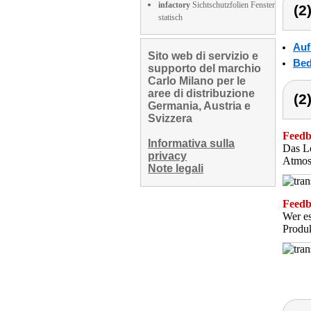
infactory
Sichtschutzfolien Fenster
(2
statisch
Auf
Sito web di servizio e
Bed
supporto del marchio
Carlo Milano per le
aree di distribuzione
(2
Germania, Austria e
Svizzera
Feedba
Informativa sulla
Das Lo
privacy
Atmos
Note legali
Feedba
Wer es
Produk