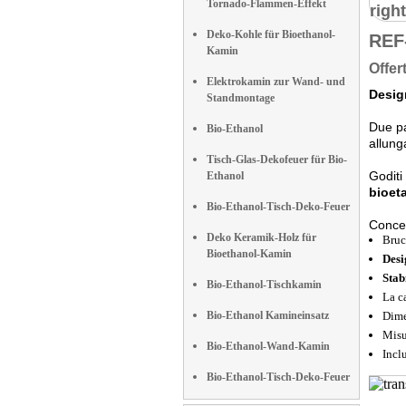
Tornado-Flammen-Effekt
right
Deko-Kohle für Bioethanol-
REF
Kamin
Offer
Elektrokamin zur Wand- und
Desig
Standmontage
Due pa
Bio-Ethanol
allung
Tisch-Glas-Dekofeuer für Bio-
Goditi
Ethanol
bioet
Bio-Ethanol-Tisch-Deko-Feuer
Conce
Deko Keramik-Holz für
Bruc
Bioethanol-Kamin
Desi
Stab
Bio-Ethanol-Tischkamin
La c
Bio-Ethanol Kamineinsatz
Dime
Misu
Bio-Ethanol-Wand-Kamin
Incl
Bio-Ethanol-Tisch-Deko-Feuer