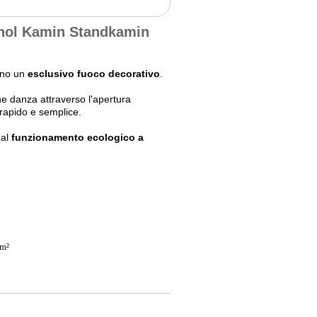
anol Kamin Standkamin
!
mino un
esclusivo fuoco decorativo
.
he danza attraverso l'apertura
 rapido e semplice.
 al
funzionamento ecologico a
 m²