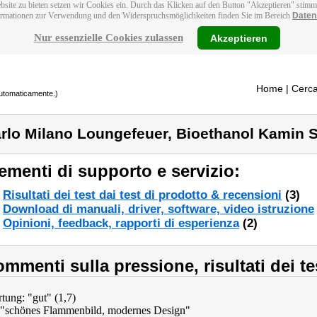
bsite zu bieten setzen wir Cookies ein. Durch das Klicken auf den Button "Akzeptieren" stim
ormationen zur Verwendung und den Widerspruchsmöglichkeiten finden Sie im Bereich
Daten
Nur essenzielle Cookies zulassen
Akzeptieren
Home
| Cerca
 automaticamente.)
rlo Milano Loungefeuer, Bioethanol Kamin 
ementi di supporto e servizio:
Risultati dei test dai test di prodotto & recensioni
(3)
Download di manuali, driver, software, video istruzione
Opinioni, feedback, rapporti di esperienza
(2)
mmenti sulla pressione, risultati dei te
tung: "gut" (1,7)
: "schönes Flammenbild, modernes Design"