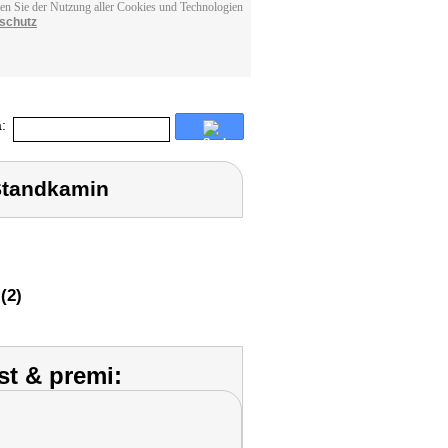
men Sie der Nutzung aller Cookies und Technologien
schutz
:
Standkamin
(2)
st & premi: