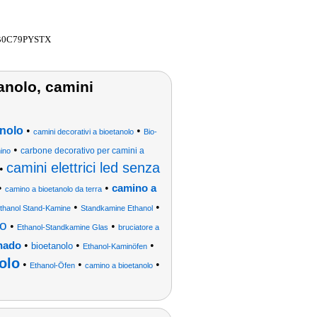
B0C79PYSTX
tanolo, camini
anolo
•
•
camini decorativi a bioetanolo
Bio-
•
carbone decorativo per camini a
ino
camini elettrici led senza
•
•
•
camino a
camino a bioetanolo da terra
•
•
Ethanol Stand-Kamine
Standkamine Ethanol
lo
•
•
Ethanol-Standkamine Glas
bruciatore a
•
•
•
rnado
bioetanolo
Ethanol-Kaminöfen
olo
•
•
•
Ethanol-Öfen
camino a bioetanolo