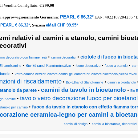
di Vendita Consigliato:
€ 299,90
PEARL € 86,32*
di approvvigionamento
Germania
:
EAN:
4022107294256
/ 
PEARL € 86,32*
eMall CHF 99.95*
a
;
Svizzera
emi relativi al camini a etanolo, camini bioe
ecorativi
•
•
ciotole di fuoco in bioet
ino decorativo con fiamme reali
camini decorativi
•
•
•
•
Bio-Ethanol Kamineinsätze
Ethanolkamine
fuoco decorativo
fuoco a etanolo
cam
•
tanolo
vetro camino vetri bruciatore camini gel camere bruciatore bioetanolo piccoli tavoli
nzioni di riscaldamento
•
•
Bio-Ethanol Standkamine
camini a bioetanolo
camini da tavolo in bioetanolo
•
•
etanolo da parete
Bio 
tavolo vetro decorazione fuoco per bioetano
•
gn-Kamine
•
fuoco da tavolo in etanolo con effetto fiamma to
etanolo per camino
corazione ceramica-legno per camini a bioetan
•
camini di design
camini a bioetanolo, decorativi