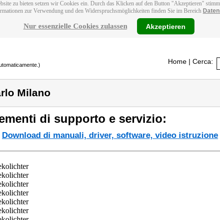
bsite zu bieten setzen wir Cookies ein. Durch das Klicken auf den Button "Akzeptieren" stim
ormationen zur Verwendung und den Widerspruchsmöglichkeiten finden Sie im Bereich
Daten
Nur essenzielle Cookies zulassen
Akzeptieren
Home
| Cerca:
 automaticamente.)
rlo Milano
ementi di supporto e servizio:
Download di manuali, driver, software, video istruzione