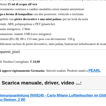
lizza
35 ml di acqua all'ora
ionamento continuo e cambio modalità colore tramite interruttore
gn a forma di lampadina
con due posizioni: verticale o inclinata
pibile con
pietre decorative e una mini palma:
per un look da isola
riale: ABS, polipropilene e PET (plastiche)
umo energetico: 2 Watt
entazione: tramite USB (cavo integrato)
nsioni (Ø x H): 88 x 153 mm, peso con decorazioni: 150 g
ificatore incluso di pietre decorative, mini palma, bastoncini nebulizzatori di ricam
di Vendita Consigliato:
€ 24,90
PEARL
di approvvigionamento
Germania
: Articoli scaduti. Prodotti simili a
) Scarica manuale, driver, video ...:
ienungsanleitung (NX8145 - Carlo Milano Luftbefeuchter im Glü
o-Steinen, 2 W)