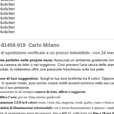
-81459-919
Carlo Milano
di spedizione verificato a un prezzo imbattibile - con 24 mes
ma perfetto nelle proprie mura:
Assicurati un ambiente gradevole con
tua camera da letto o nel soggiorno. Così previeni l’aria secca delle stan
estati, la nebbiolina offre una piacevole freschezza sulla tua pelle.
oco di luci suggestivo:
Scegli la tua luce preferita tra 8 colori. Oppure
. In questo modo, puoi anche creare sottili accenti luminosi nella tua ca
isci il tuo ambiente.
osizionare in ad esempio
camera da letto, ufficio o soggiorno
ifica l'aria:
per un clima interno gradevole
minazione LED in 8 colori:
rosso, viola, blu, magenta, verde, giallo, ciano e bianco
dalità di illuminazione selezionabili,
con o senza funzionamento a spruzzo: cambi
me di riempimento senza decorazioni: fino a 400 ml, sufficiente per
fino a 10 ore 