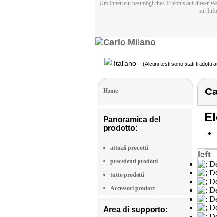
Um Ihnen ein bestmögliches Erlebnis auf dieser We
zu. Inf
Italiano
(Alcuni testi sono stati tradotti
Ca
Home
El
Panoramica del
prodotto:
attuali prodotti
left
precedenti prodotti
tutto prodotti
Accessori prodotti
Area di supporto: