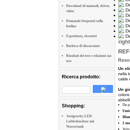
Download di manuali, driver,
video
Domande frequenti sulla
hotline
Esperienza, riscontri
right
Bacheca di discussione
REF
Risultati dei test e relazioni sui
Reso 
test
Un cli
nella 
Ricerca prodotto:
calde 
Un gi
colore
abbell
Da p
Shopping:
Umid
Antigravity-LED-
Illu
Luftbefeuchter mit
2 mo
Wassertank
Volu