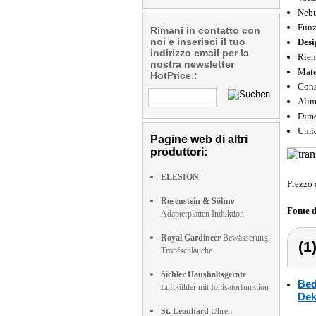
Nebu
Funz
Rimani in contatto con
noi e inserisci il tuo
Desi
indirizzo email per la
Riem
nostra newsletter
Mate
HotPrice.:
Cons
Alim
Dime
Umid
Pagine web di altri
produttori:
ELESION
Prezzo 
Rosenstein & Söhne
Fonte 
Adapterplatten Induktion
Royal Gardineer
Bewässerung
(1
Tropfschläuche
Sichler Haushaltsgeräte
Bed
Luftkühler mit Ionisatorfunktion
Dek
St. Leonhard
Uhren