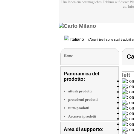
Um Ihnen ein bestmögliches Erlebnis auf dieser We
zu. Inf
Italiano
(Alcuni testi sono stati tradotti
Ca
Home
Panoramica del
left
prodotto:
attuali prodotti
precedenti prodotti
tutto prodotti
Accessori prodotti
Area di supporto: