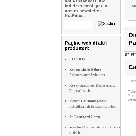
noi e inserisci il tuo
indirizzo email per la
om
nostra newsletter
HotPrice.:
Di
Pa
Pagine web di altri
produttori:
[an er
ELESION
Ca
Rosenstein & Söhne
Adapterplatten Induktion
* I p
Royal Gardineer
Bewässerung
Tropfschläuche
** Di
Produ
Verbe
Sichler Haushaltsgeräte
Luftkühler mit Ionisatorfunktion
St. Leonhard
Uhren
infactory
Sichtschutzfolien Fenster
statisch