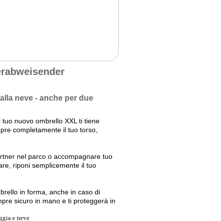
erabweisender
dalla neve - anche per due
 tuo nuovo ombrello XXL ti tiene
opre completamente il tuo torso,
.
rtner nel parco o accompagnare tuo
pare, riponi semplicemente il tuo
rello in forma, anche in caso di
mpre sicuro in mano e ti proteggerà in
ggia e neve