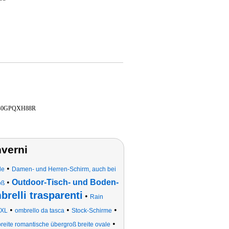
B0GPQXH88R
nverni
•
le
Damen- und Herren-Schirm, auch bei
•
Outdoor-Tisch- und Boden-
oß
brelli trasparenti
•
Rain
•
•
•
XXL
ombrello da tasca
Stock-Schirme
•
eite romantische übergroß breite ovale