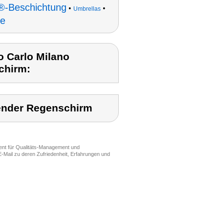
®-Beschichtung
•
•
Umbrellas
me
o Carlo Milano
chirm:
ender Regenschirm
ment für Qualitäts-Management und
-Mail zu deren Zufriedenheit, Erfahrungen und