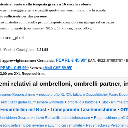
stente al vento e alla tempesta grazie a 16 stecche robuste
e per passeggiate, gite e tragitti quotidiani verso il lavoro e la scuola
io sufficiente per due persone
uso custodia con tracolla per un trasporto comodo e un ripiego salvaspazio
nsioni piegato (con manico): 98,5 x 11 x 6 cm, peso: 585 g
di Vendita Consigliato:
€ 51,98
PEARL € 45,99*
di approvvigionamento
Germania
:
EAN:
4022107893787
/
PEARL € 45,99*
eMall CHF 59.95*
a
;
Svizzera
23,00 pro XXL-Regenschirm.
emi relativi al ombrelloni, ombrelli partner, i
•
ersonen-Regenschirme
riesige große XL XXL faltbare Doppeldächer Paare Doub
•
•
sehr Stabil große sturmsichere windfeste
ombrello a bastone
Stockschirme gr
om
Feuerstellen mit Rost
•
Transparente Taschenschirme
•
•
henkideen Geschenke Love Romantik Liebe Liebespaare
Regenschirme groß 
•
ssorio antivento per inverno e autunno cm centimetri
Regenjacken 2 Personen br