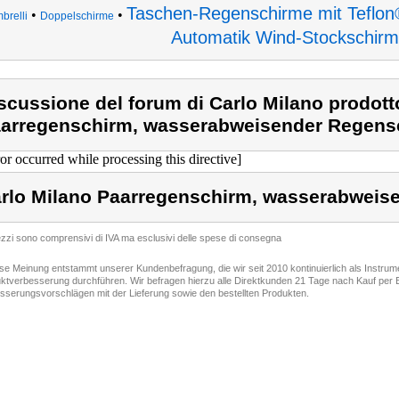
Taschen-Regenschirme mit Teflon
•
•
brelli
Doppelschirme
Automatik Wind-Stockschir
scussione del forum di Carlo Milano prodott
arregenschirm, wasserabweisender Regens
ror occurred while processing this directive]
rlo Milano Paarregenschirm, wasserabweis
rezzi sono comprensivi di IVA ma esclusivi delle spese di consegna
ese Meinung entstammt unserer Kundenbefragung, die wir seit 2010 kontinuierlich als Instru
ktverbesserung durchführen. Wir befragen hierzu alle Direktkunden 21 Tage nach Kauf per E
sserungsvorschlägen mit der Lieferung sowie den bestellten Produkten.