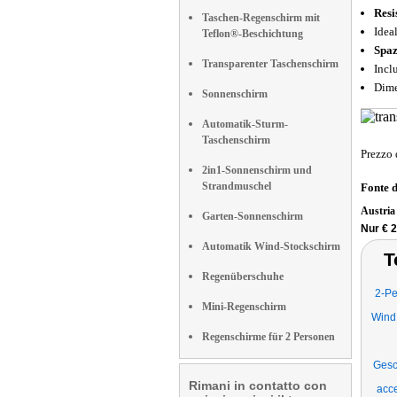
Resi
Taschen-Regenschirm mit
Ideal
Teflon®-Beschichtung
Spaz
Transparenter Taschenschirm
Incl
Dime
Sonnenschirm
Automatik-Sturm-
Taschenschirm
Prezzo 
2in1-Sonnenschirm und
Strandmuschel
Fonte 
Austri
Garten-Sonnenschirm
Nur € 
Automatik Wind-Stockschirm
T
Regenüberschuhe
2-P
Mini-Regenschirm
Wind 
Regenschirme für 2 Personen
Gesc
Rimani in contatto con
acce