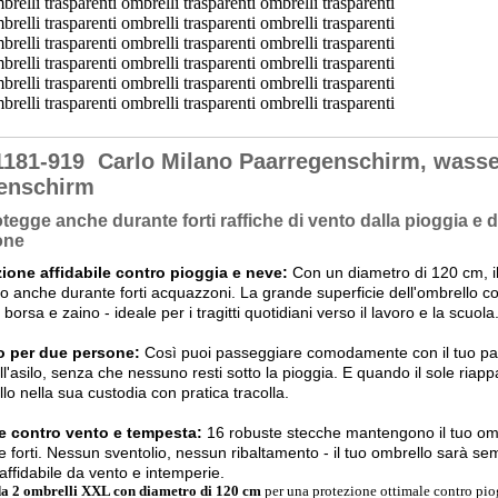
1181-919
Carlo Milano Paarregenschirm, wass
enschirm
otegge anche durante forti raffiche di vento dalla pioggia e 
one
ione affidabile contro pioggia e neve:
Con un diametro di 120 cm, il
to anche durante forti acquazzoni. La grande superficie dell'ombrello c
 borsa e zaino - ideale per i tragitti quotidiani verso il lavoro e la scuola
o per due persone:
Così puoi passeggiare comodamente con il tuo pa
 all'asilo, senza che nessuno resti sotto la pioggia. E quando il sole riap
lo nella sua custodia con pratica tracolla.
le contro vento e tempesta:
16 robuste stecche mantengono il tuo omb
he forti. Nessun sventolio, nessun ribaltamento - il tuo ombrello sarà se
ffidabile da vento e intemperie.
da 2 ombrelli XXL con diametro di 120 cm
per una protezione ottimale contro pio