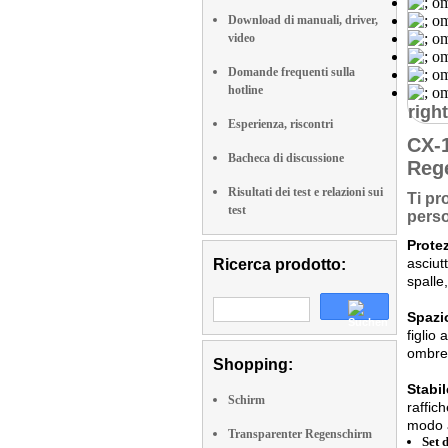
Download di manuali, driver,
video
Domande frequenti sulla
hotline
right
Esperienza, riscontri
CX-
Bacheca di discussione
Reg
Risultati dei test e relazioni sui
Ti pr
test
pers
Protez
asciut
Ricerca prodotto:
spalle,
Spazi
figlio
ombrel
Shopping:
Stabi
Schirm
raffic
modo a
Transparenter Regenschirm
Set 