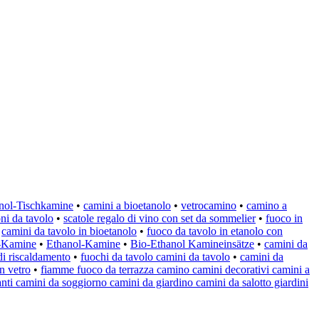
nol-Tischkamine
•
camini a bioetanolo
•
vetrocamino
•
camino a
ni da tavolo
•
scatole regalo di vino con set da sommelier
•
fuoco in
•
camini da tavolo in bioetanolo
•
fuoco da tavolo in etanolo con
-Kamine
•
Ethanol-Kamine
•
Bio-Ethanol Kamineinsätze
•
camini da
 di riscaldamento
•
fuochi da tavolo camini da tavolo
•
camini da
in vetro
•
fiamme fuoco da terrazza camino camini decorativi camini a
ti camini da soggiorno camini da giardino camini da salotto giardini