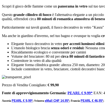
Scopri il gioco delle fiamme come un
panorama in vetro
sul tuo tav
Questo
grande cilindro di fuoco
è l'alternativa elegante a un piccolo
qualità, offrendoti circa
80 minuti di romantica atmosfera di beness
Particolarmente sui tavoli grandi, il fuoco decorativo in vetro "Kasra" c
Ma anche in giardino d'inverno, nel tuo bagno e ovunque tu voglia
cr
Elegante fuoco decorativo in vetro
per accenti luminosi stilosi
L'etanolo biologico brucia
senza odori e residui:
Nessuna cener
Riscaldamento ecologico e conveniente per camini
Volume del bruciatore: 80 ml per
circa 80 minuti di fantastic
Contenitore in vetro di alta qualità
Elegante forma cilindrica grande: altezza 250 mm, diametro: 
Include contenitore in vetro, bruciatore, ciottoli decorativi bianc
Prezzo di Vendita Consigliato:
€ 99,90
Fonte di approvvigionamento
Germania
:
PEARL € 9,99*
EAN:
PEARL € 9,99*
eMall CHF 14.95*
PEARL € 46,95*
Austria
;
Svizzera
;
Francia
;