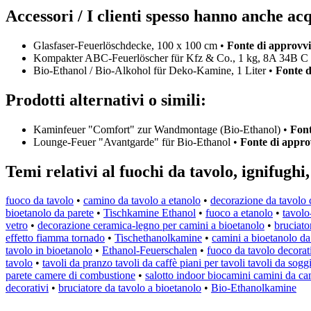
Accessori / I clienti spesso hanno anche acq
Glasfaser-Feuerlöschdecke, 100 x 100 cm •
Fonte di approvv
Kompakter ABC-Feuerlöscher für Kfz & Co., 1 kg, 8A 34B C
Bio-Ethanol / Bio-Alkohol für Deko-Kamine, 1 Liter •
Fonte 
Prodotti alternativi o simili:
Kaminfeuer "Comfort" zur Wandmontage (Bio-Ethanol) •
Font
Lounge-Feuer "Avantgarde" für Bio-Ethanol •
Fonte di appr
Temi relativi al fuochi da tavolo, ignifughi
fuoco da tavolo
•
camino da tavolo a etanolo
•
decorazione da tavolo 
bioetanolo da parete
•
Tischkamine Ethanol
•
fuoco a etanolo
•
tavolo
vetro
•
decorazione ceramica-legno per camini a bioetanolo
•
bruciato
effetto fiamma tornado
•
Tischethanolkamine
•
camini a bioetanolo da
tavolo in bioetanolo
•
Ethanol-Feuerschalen
•
fuoco da tavolo decorat
tavolo
•
tavoli da pranzo tavoli da caffè piani per tavoli tavoli da sogg
parete camere di combustione
•
salotto indoor biocamini camini da came
decorativi
•
bruciatore da tavolo a bioetanolo
•
Bio-Ethanolkamine