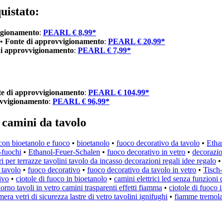
uistato:
igionamento
:
PEARL € 8,99*
 •
Fonte di approvvigionamento
:
PEARL € 20,99*
di approvvigionamento
:
PEARL € 7,99*
e di approvvigionamento
:
PEARL € 104,99*
ovvigionamento
:
PEARL € 96,99*
, camini da tavolo
con bioetanolo e fuoco
•
bioetanolo
•
fuoco decorativo da tavolo
•
Etha
-fuochi
•
Ethanol-Feuer-Schalen
•
fuoco decorativo in vetro
•
decorazio
ri per terrazze tavolini tavolo da incasso decorazioni regali idee regalo
 tavolo
•
fuoco decorativo
•
fuoco decorativo da tavolo in vetro
•
Tisch
ivo
•
ciotole di fuoco in bioetanolo
•
camini elettrici led senza funzioni
iorno tavoli in vetro camini trasparenti effetti fiamma
•
ciotole di fuoco 
ra vetri di sicurezza lastre di vetro tavolini ignifughi
•
fiamme tremolan