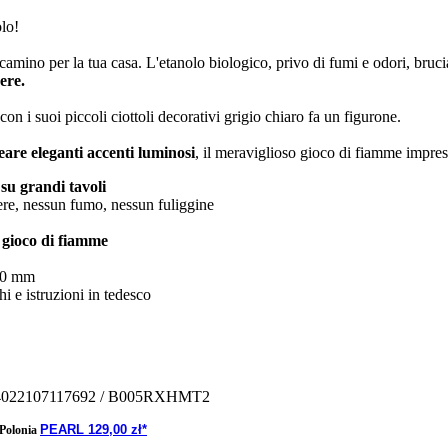
olo!
 camino per la tua casa. L'etanolo biologico, privo di fumi e odori, brucia
ere.
on i suoi piccoli ciottoli decorativi grigio chiaro fa un figurone.
eare eleganti accenti luminosi
, il meraviglioso gioco di fiamme impres
 su grandi tavoli
e, nessun fumo, nessun fuliggine
o gioco di fiamme
200 mm
hi e istruzioni in tedesco
4022107117692
/ B005RXHMT2
PEARL 129,00 zł*
Polonia