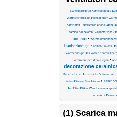
Kamingarnituren Kaminbestecke Ka
Warmluftverteilung Heißluft silent warm
Kaminöfen Feuerstellen offene Ofenzu
Kamine Kachelöfen Gleichmäßiges St
•
bioetanolo
Wärme betriebene w
•
illuminazione rgb
Kohlen Briketts H
Wärmeenergie Heizkosten sparen Thermo
•
ventilatore per stufa a legna
acc
decorazione ceramica
Dauerbetriebe Hitzeverteiler Vollautomatis
•
Kaminholz
Peltier Element Ventilatoren
Herdlüfter Blätter Wandkamine angetri
•
corrente
Kaminofe
(1) Scarica ma