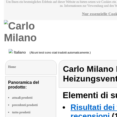
Um Ihnen ein bestmögliches Erlebnis auf dieser Website zu bieten setzen wir Cookies ei
zu. Informationen zur Verwendung und den W
Nur essenzielle Cook
Italiano
(Alcuni testi sono stati tradotti automaticamente.)
Carlo Milano 
Home
Heizungsventi
Panoramica del
prodotto:
Elementi di s
attuali prodotti
Risultati dei
precedenti prodotti
tutto prodotti
recensioni
(