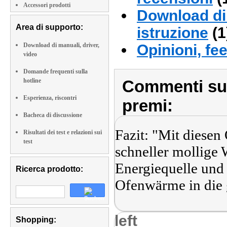
Accessori prodotti
Download di 
Area di supporto:
istruzione
(1
Download di manuali, driver,
Opinioni, fe
video
Domande frequenti sulla
hotline
Commenti sull
Esperienza, riscontri
premi:
Bacheca di discussione
Fazit: "Mit diesen
Risultati dei test e relazioni sui
test
schneller mollige
Energiequelle und d
Ricerca prodotto:
Ofenwärme in die 
left
Shopping: