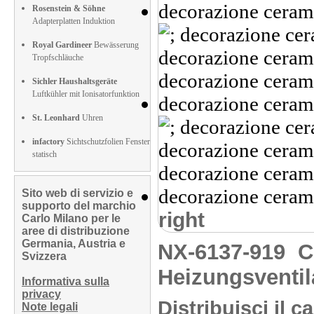
Rosenstein & Söhne
Adapterplatten Induktion
Royal Gardineer
Bewässerung
Tropfschläuche
Sichler Haushaltsgeräte
Luftkühler mit Ionisatorfunktion
St. Leonhard
Uhren
infactory
Sichtschutzfolien Fenster
statisch
Sito web di servizio e
supporto del marchio
right
Carlo Milano per le
aree di distribuzione
Germania, Austria e
NX-6137-919
C
Svizzera
Heizungsventila
Informativa sulla
privacy
Distribuisci il 
Note legali