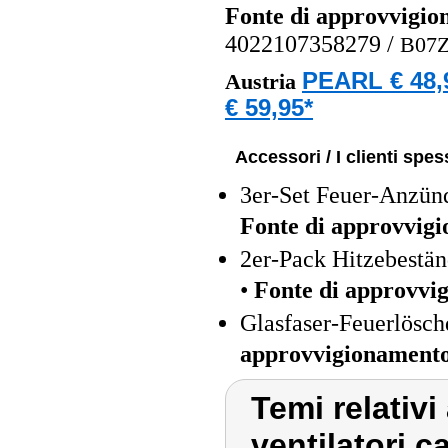
Fonte di approvvigi
4022107358279
/
B07
PEARL € 48,
Austria
€ 59,95*
Accessori / I clienti sp
3er-Set Feuer-Anzün
Fonte di approvvig
2er-Pack Hitzebestän
•
Fonte di approvvi
Glasfaser-Feuerlösch
approvvigionament
Temi relativi 
ventilatori c