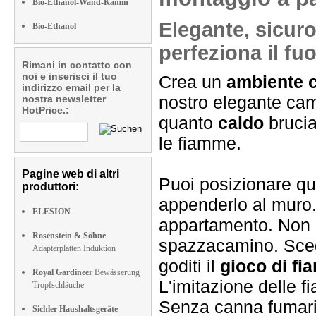
Bio-Ethanol-Wand-Kamin
Elegante, sicuro 
Bio-Ethanol
perfeziona il fu
Rimani in contatto con
noi e inserisci il tuo
Crea un
ambiente c
indirizzo email per la
nostro elegante cami
nostra newsletter
HotPrice.:
quanto
caldo
brucia
le fiamme.
Pagine web di altri
Puoi posizionare qu
produttori:
appenderlo al muro. 
ELESION
appartamento. Non h
Rosenstein & Söhne
spazzacamino. Sceg
Adapterplatten Induktion
goditi il
gioco di f
Royal Gardineer
Bewässerung
L'imitazione delle f
Tropfschläuche
Senza canna fumaria
Sichler Haushaltsgeräte