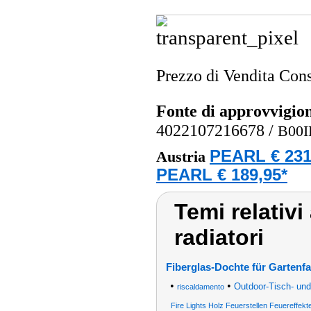
Prezzo di Vendita Cons
Fonte di approvvigi
4022107216678
/
B00I
PEARL € 231
Austria
PEARL € 189,95*
Temi relativi
radiatori
Fiberglas-Dochte für Gartenf
•
•
Outdoor-Tisch- und
riscaldamento
Fire Lights Holz Feuerstellen Feuereffekt