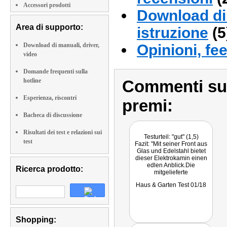
Accessori prodotti
Download di 
Area di supporto:
istruzione
(5
Download di manuali, driver,
Opinioni, fe
video
Domande frequenti sulla
hotline
Commenti sull
Esperienza, riscontri
premi:
Bacheca di discussione
Risultati dei test e relazioni sui
Testurteil: "gut" (1,5)
test
Fazit: "Mit seiner Front aus
Glas und Edelstahl bietet
dieser Elektrokamin einen
edlen Anblick.Die
Ricerca prodotto:
mitgelieferte
Fernbedienung lässt alle
Haus & Garten Test 01/18
Funktionen bequem vom
Sessel aus erreichbar
werden."
Shopping: