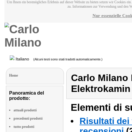
Um Ihnen ein bestmögliches Erlebnis auf dieser Website zu bieten setzen wir Cookies ei
zu. Informationen zur Verwendung und den W
Nur essenzielle Cook
Italiano
(Alcuni testi sono stati tradotti automaticamente.)
Carlo Milano
Home
Elektrokami
Panoramica del
prodotto:
Elementi di s
attuali prodotti
Risultati dei
precedenti prodotti
tutto prodotti
recensioni
(