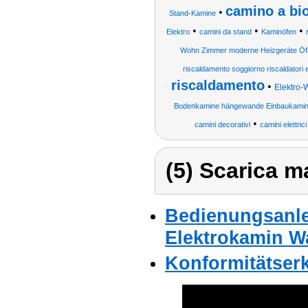
camino a bio
•
Stand-Kamine
•
•
•
Elektro
camini da stand
Kaminöfen
Wohn Zimmer moderne Heizgeräte Öfe
riscaldamento soggiorno riscaldatori e
riscaldamento
•
Elektro
Bodenkamine hängewande Einbaukamin
•
camini decorativi
camini elettric
(5) Scarica ma
Bedienungsanle
Elektrokamin W
Konformitätser