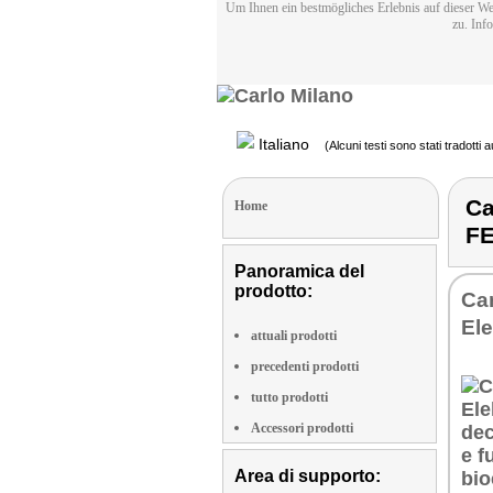
Um Ihnen ein bestmögliches Erlebnis auf dieser We
zu. Inf
Italiano
(Alcuni testi sono stati tradotti
Ca
Home
F
Panoramica del
prodotto:
Ca
El
attuali prodotti
precedenti prodotti
tutto prodotti
Accessori prodotti
Area di supporto: