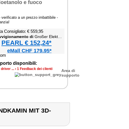
verificato a un prezzo imbattibile -
anzia!
ta Consigliato: € 559,95
vvigionamento di
Großer Elektro-Wandkamin mit 3D-Feuer
PEARL € 152,24*
eMall CHF 179.95*
porto disponibili:
river ...
•
1 Feedback dei clienti
Area di
supporto
NDKAMIN MIT 3D-