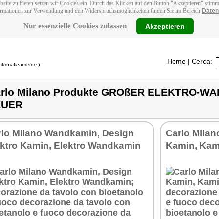
bsite zu bieten setzen wir Cookies ein. Durch das Klicken auf den Button "Akzeptieren" stim
ormationen zur Verwendung und den Widerspruchsmöglichkeiten finden Sie im Bereich
Daten
Nur essenzielle Cookies zulassen
Akzeptieren
Home
| Cerca:
 automaticamente.)
rlo Milano Produkte GROßER ELEKTRO-WA
EUER
rlo Milano Wandkamin, Design
Carlo Milan
ektro Kamin, Elektro Wandkamin
Kamin, Kam