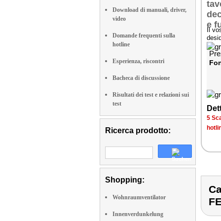
Download di manuali, driver,
video
Il vo
Domande frequenti sulla
desi
hotline
Pre
Esperienza, riscontri
Fon
Bacheca di discussione
Risultati dei test e relazioni sui
test
Dett
5 Sca
hotli
Ricerca prodotto:
Shopping:
Ca
Wohnraumventilator
F
Innenverdunkelung