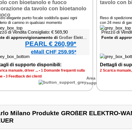
stro elegante punto focale soddisfa quasi ogni
Reso di spedizione 
derio di camino in qualsiasi momento
con 24 mesi di gar
zzo di Vendita Consigliato: € 569,90
Prezzo di Vendi
te di approvvigionamento di
Großer Elektro-Wandkamin mit 3D-Feuer
Fonte di appro
PEARL € 260,99*
eMall CHF 259.95*
agli di supporto disponibili:
Dettagli di sup
rica manuale, driver ...
•
1 Domande frequenti sulla
2 Scarica manuale, d
ne
•
3 Feedback dei clienti
Area di
supporto
rlo Milano Produkte GROßER ELEKTRO-WA
EUER