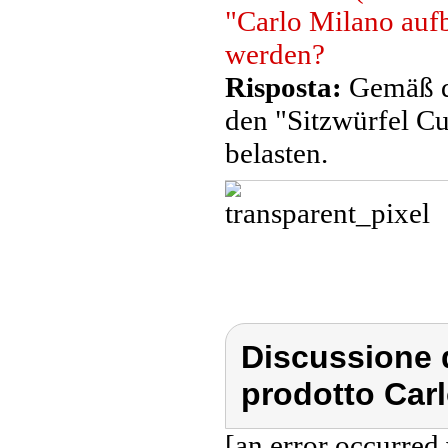
"Carlo Milano aufb
werden?
Risposta:
Gemäß de
den "Sitzwürfel C
belasten.
Discussione d
prodotto Carl
[an error occurred 