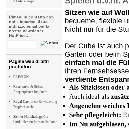
Spielen u.v.m.
Kleiderstangen
Sitzen wie auf Wol
Rimani in contatto con
bequeme, flexible 
noi e inserisci il tuo
indirizzo email per la
Nicht nur für die S
nostra newsletter
HotPrice.:
Der Cube ist auch 
Garten oder beim S
einfach mal die Fü
Pagine web di altri
produttori:
Ihren Fernsehsesse
ELESION
verdiente Entspan
Als Sitzkissen oder
Rosenstein & Söhne
Adapterplatten Induktion
Auch ideal als
zusätz
Royal Gardineer
Bewässerung
Angenehm weiches 
Tropfschläuche
Sehr pflegeleicht:
Ei
Sichler Haushaltsgeräte
Luftkühler mit Ionisatorfunktion
Im Nu aufgeblasen,