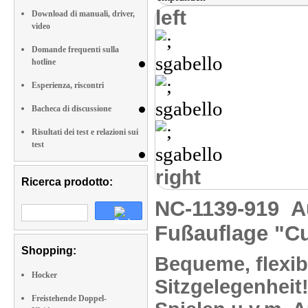
left
Download di manuali, driver,
video
Domande frequenti sulla
hotline
Esperienza, riscontri
Bacheca di discussione
Risultati dei test e relazioni sui
test
right
Ricerca prodotto:
NC-1139-919
A
Fußauflage "C
Shopping:
Bequeme, flexib
Hocker
Sitzgelegenheit
Freistehende Doppel-