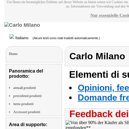
Um Ihnen ein bestmögliches Erlebnis auf dieser Website zu bieten setzen wir Cookies ei
zu. Informationen zur Verwendung und den W
Nur essenzielle Cook
Italiano
(Alcuni testi sono stati tradotti automaticamente.)
Carlo Milano
Home
Panoramica del
Elementi di s
prodotto:
Opinioni, fe
attuali prodotti
Domande fre
precedenti prodotti
tutto prodotti
Feedback dei 
Accessori prodotti
Area di supporto: