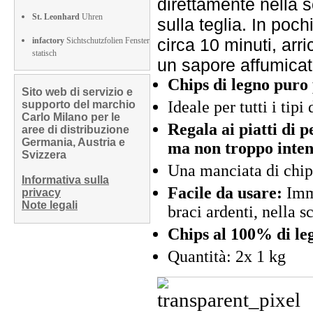
direttamente nella s
St. Leonhard
Uhren
sulla teglia. In poch
circa 10 minuti, ar
infactory
Sichtschutzfolien Fenster
statisch
un sapore affumicat
Chips di legno puro
Sito web di servizio e
Ideale per tutti i tipi
supporto del marchio
Carlo Milano per le
Regala ai piatti di 
aree di distribuzione
Germania, Austria e
ma non troppo inte
Svizzera
Una manciata di chip
Informativa sulla
Facile da usare:
Imme
privacy
Note legali
braci ardenti, nella s
Chips al 100% di leg
Quantità: 2x 1 kg