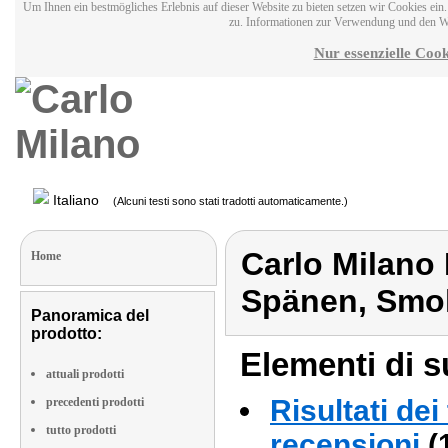
Um Ihnen ein bestmögliches Erlebnis auf dieser Website zu bieten setzen wir Cookies ei
zu. Informationen zur Verwendung und den W
Nur essenzielle Cook
Italiano
(Alcuni testi sono stati tradotti automaticamente.)
Carlo Milano 
Home
Spänen, Smo
Panoramica del
prodotto:
Elementi di s
attuali prodotti
Risultati dei
precedenti prodotti
tutto prodotti
recensioni
(