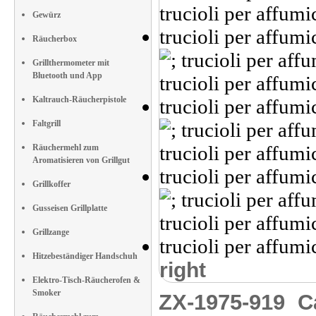
Gewürz
Räucherbox
Grillthermometer mit
Bluetooth und App
Kaltrauch-Räucherpistole
Faltgrill
Räuchermehl zum
Aromatisieren von Grillgut
Grillkoffer
Gusseisen Grillplatte
Grillzange
Hitzebeständiger Handschuh
right
Elektro-Tisch-Räucherofen &
Smoker
ZX-1975-919
C