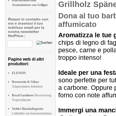
Räuchermehl zum
Grillholz Spän
Aromatisieren von Grillgut
Dona al tuo bar
Rimani in contatto con
affumicato
noi e inserisci il tuo
indirizzo email per la
nostra newsletter
Aromatizza le tue g
HotPrice.:
chips di legno di fag
pesce, carne e poll
troppo intenso!
Pagine web di altri
produttori:
Ideale per una fes
ELESION
sono perfette per tutt
Rosenstein & Söhne
a carbone. Oppure p
Adapterplatten Induktion
forno con note affum
Royal Gardineer
Bewässerung
Tropfschläuche
Immergi una mancia
Sichler Haushaltsgeräte
Luftkühler mit Ionisatorfunktion