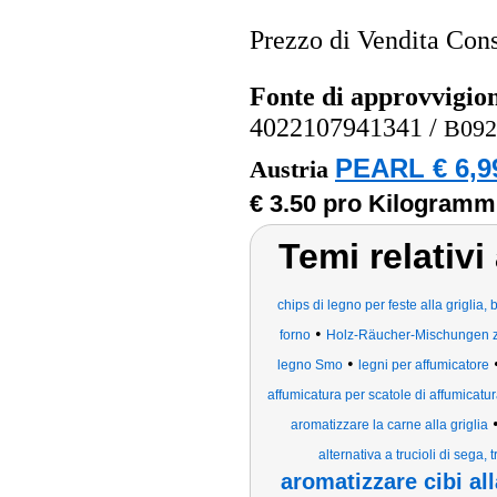
Prezzo di Vendita Cons
Fonte di approvvigi
4022107941341
/
B09
PEARL € 6,9
Austria
€ 3.50 pro Kilogramm
Temi relativ
chips di legno per feste alla griglia
•
forno
Holz-Räucher-Mischungen z
•
legno Smo
legni per affumicatore
affumicatura per scatole di affumicat
aromatizzare la carne alla griglia
alternativa a trucioli di sega, tr
aromatizzare cibi all