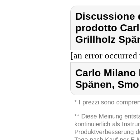
Discussione d
prodotto Carl
Grillholz Sp
[an error occurred 
Carlo Milano 
Spänen, Smo
* I prezzi sono compren
** Diese Meinung entst
kontinuierlich als Inst
Produktverbesserung du
Tage nach Kauf per E-M