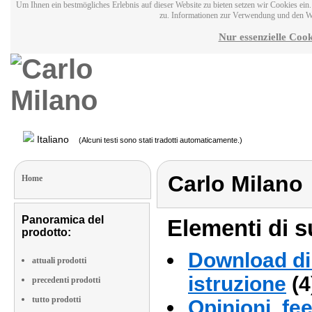
Um Ihnen ein bestmögliches Erlebnis auf dieser Website zu bieten setzen wir Cookies ei
zu. Informationen zur Verwendung und den W
Nur essenzielle Cook
Italiano
(Alcuni testi sono stati tradotti automaticamente.)
Carlo Milano
Home
Panoramica del
Elementi di s
prodotto:
Download di 
attuali prodotti
istruzione
(4
precedenti prodotti
tutto prodotti
Opinioni, fe