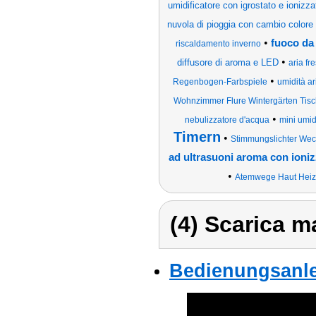
umidificatore con igrostato e ionizza
nuvola di pioggia con cambio colore 
•
fuoco da 
riscaldamento inverno
•
diffusore di aroma e LED
aria fr
•
Regenbogen-Farbspiele
umidità ar
Wohnzimmer Flure Wintergärten Tisc
•
nebulizzatore d'acqua
mini umid
Timern
•
Stimmungslichter Wech
ad ultrasuoni aroma con ioniz
•
Atemwege Haut Heizu
(4) Scarica ma
Bedienungsanle