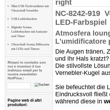
right
Mini-USB-Tischventilator mit
Ultraschall-Vernebler
NC-8242-919
V
USB-Luftbefeuchter
LED-Farbspiel
Digitaler Aroma-
Atmosfera loung
Luftbefeuchter mit Ionisator
und Timer
L'umidificatore 
Ultraschall-Aroma-Diffusoren
mit LEDs und Timern
Die Augen tränen, 
und Ihr Hals kratzt?
Rimani in contatto con
Die stilvollste Lösu
noi e inserisci il tuo
indirizzo email per la
Vernebler-Kugel a
nostra newsletter
HotPrice.:
Sie befeuchtet die 
Eindrucksvoll fließt
während diese in
w
Pagine web di altri
produttori: