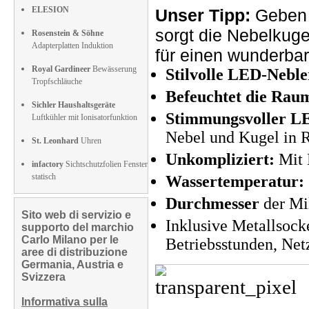
ELESION
Unser Tipp:
Geben
sorgt die Nebelkuge
Rosenstein & Söhne
Adapterplatten Induktion
für einen wunderba
Royal Gardineer
Bewässerung
Stilvolle LED-Neble
Tropfschläuche
Befeuchtet die Rau
Sichler Haushaltsgeräte
Stimmungsvoller L
Luftkühler mit Ionisatorfunktion
Nebel und Kugel in R
St. Leonhard
Uhren
Unkompliziert:
Mit N
infactory
Sichtschutzfolien Fenster
statisch
Wassertemperatur:
Durchmesser
der Mi
Sito web di servizio e
Inklusive Metallsock
supporto del marchio
Carlo Milano per le
Betriebsstunden, Net
aree di distribuzione
Germania, Austria e
Svizzera
Informativa sulla