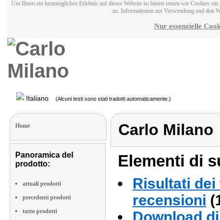
Um Ihnen ein bestmögliches Erlebnis auf dieser Website zu bieten setzen wir Cookies ei
zu. Informationen zur Verwendung und den W
Nur essenzielle Cook
Italiano
(Alcuni testi sono stati tradotti automaticamente.)
Carlo Milano
Home
Panoramica del
Elementi di s
prodotto:
Risultati dei
attuali prodotti
recensioni
(
precedenti prodotti
tutto prodotti
Download di 