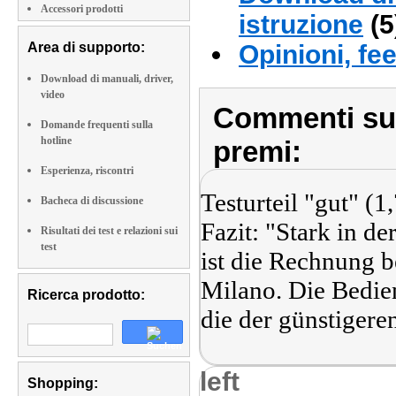
Accessori prodotti
istruzione
(5
Area di supporto:
Opinioni, fe
Download di manuali, driver,
video
Commenti sull
Domande frequenti sulla
hotline
premi:
Esperienza, riscontri
Testurteil "gut" (1,
Bacheca di discussione
Fazit: "Stark in de
Risultati dei test e relazioni sui
test
ist die Rechnung 
Milano. Die Bedienu
Ricerca prodotto:
die der günstigere
left
Shopping: