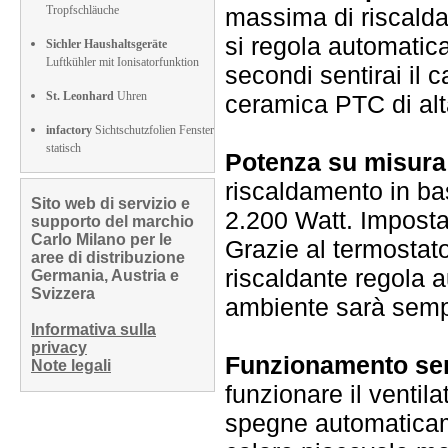
Tropfschläuche
massima di riscalda
si regola automatic
Sichler Haushaltsgeräte
Luftkühler mit Ionisatorfunktion
secondi sentirai il 
St. Leonhard
Uhren
ceramica PTC di alt
infactory
Sichtschutzfolien Fenster
statisch
Potenza su misura
riscaldamento in ba
Sito web di servizio e
2.200 Watt. Imposta 
supporto del marchio
Carlo Milano per le
Grazie al termostato 
aree di distribuzione
riscaldante regola 
Germania, Austria e
Svizzera
ambiente sarà sempr
Informativa sulla
privacy
Funzionamento sen
Note legali
funzionare il ventil
spegne automaticame