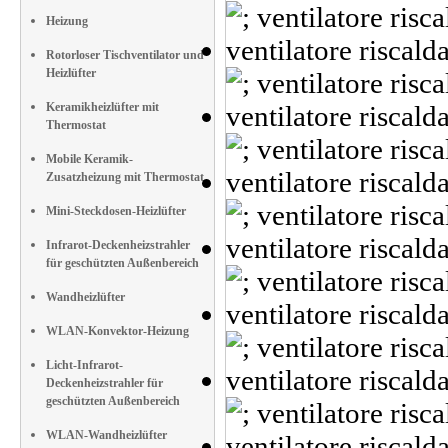
Heizung
Rotorloser Tischventilator und
Heizlüfter
Keramikheizlüfter mit
Thermostat
Mobile Keramik-
Zusatzheizung mit Thermostat
Mini-Steckdosen-Heizlüfter
Infrarot-Deckenheizstrahler
für geschützten Außenbereich
Wandheizlüfter
WLAN-Konvektor-Heizung
Licht-Infrarot-
Deckenheizstrahler für
geschützten Außenbereich
WLAN-Wandheizlüfter