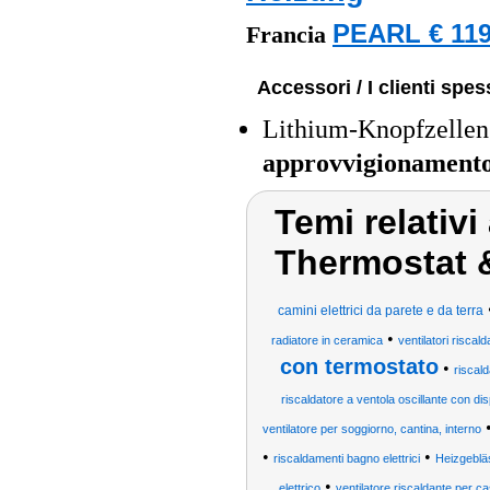
PEARL € 119
Francia
Accessori / I clienti sp
Lithium-Knopfzellen
approvvigionament
Temi relativi
Thermostat 
camini elettrici da parete e da terra
•
radiatore in ceramica
ventilatori riscald
con termostato
•
riscal
riscaldatore a ventola oscillante con disp
ventilatore per soggiorno, cantina, interno
•
•
riscaldamenti bagno elettrici
Heizgeblä
•
elettrico
ventilatore riscaldante per ca