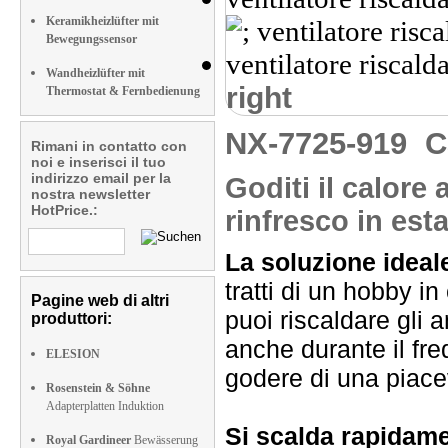
Keramikheizlüfter mit
Bewegungssensor
Wandheizlüfter mit
right
Thermostat & Fernbedienung
NX-7725-919
C
Rimani in contatto con
noi e inserisci il tuo
indirizzo email per la
Goditi il calore
nostra newsletter
HotPrice.:
rinfresco in est
La soluzione ideal
tratti di un hobby in
Pagine web di altri
puoi riscaldare gli a
produttori:
anche durante il fre
ELESION
godere di una piace
Rosenstein & Söhne
Adapterplatten Induktion
Si scalda rapidam
Royal Gardineer
Bewässerung