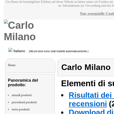
Um Ihnen ein bestmögliches Erlebnis auf dieser Website zu bieten setzen wir Cookies ei
zu. Informationen zur Verwendung und den W
Nur essenzielle Cook
Italiano
(Alcuni testi sono stati tradotti automaticamente.)
Carlo Milano
Home
Panoramica del
Elementi di s
prodotto:
Risultati dei
attuali prodotti
recensioni
(
precedenti prodotti
tutto prodotti
Download di 