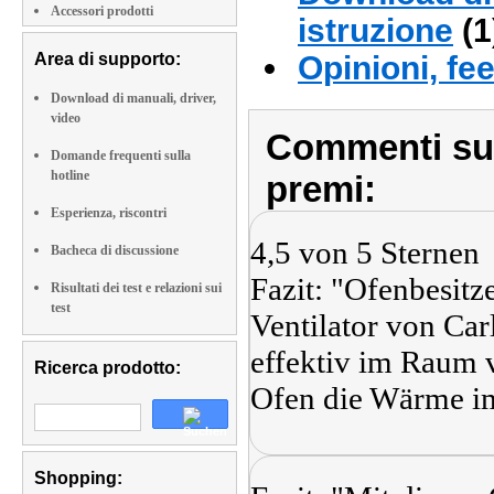
Accessori prodotti
istruzione
(1
Area di supporto:
Opinioni, fe
Download di manuali, driver,
video
Commenti sull
Domande frequenti sulla
hotline
premi:
Esperienza, riscontri
4,5 von 5 Sternen
Bacheca di discussione
Fazit: "Ofenbesit
Risultati dei test e relazioni sui
test
Ventilator von Ca
effektiv im Raum v
Ricerca prodotto:
Ofen die Wärme im
Shopping: