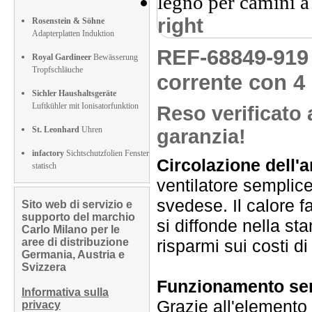
right
Rosenstein & Söhne
Adapterplatten Induktion
REF-68849-91
Royal Gardineer
Bewässerung
Tropfschläuche
corrente con 4
Sichler Haushaltsgeräte
Luftkühler mit Ionisatorfunktion
Reso verificato 
St. Leonhard
Uhren
garanzia!
infactory
Sichtschutzfolien Fenster
Circolazione dell'a
statisch
ventilatore semplice
svedese. Il calore fa
Sito web di servizio e
supporto del marchio
si diffonde nella st
Carlo Milano per le
aree di distribuzione
risparmi sui costi d
Germania, Austria e
Svizzera
Funzionamento senz
Informativa sulla
Grazie all'elemento 
privacy