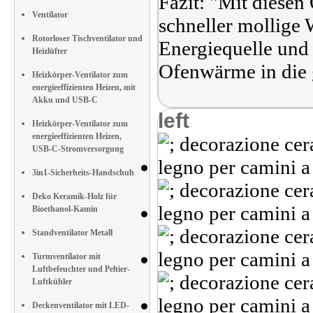
Fazit: "Mit diesen
Ventilator
schneller mollige
Rotorloser Tischventilator und
Energiequelle und d
Heizlüfter
Ofenwärme in die 
Heizkörper-Ventilator zum
energieeffizienten Heizen, mit
Akku und USB-C
left
Heizkörper-Ventilator zum
energieeffizienten Heizen,
USB-C-Stromversorgung
3in1-Sicherheits-Handschuh
Deko Keramik-Holz für
Bioethanol-Kamin
Standventilator Metall
Turmventilator mit
Luftbefeuchter und Peltier-
Luftkühler
Deckenventilator mit LED-