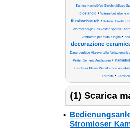
Kamine Kachelöfen Gleichmäßiges St
•
bioetanolo
Wärme betriebene w
•
illuminazione rgb
Kohlen Briketts H
Wärmeenergie Heizkosten sparen Thermo
•
ventilatore per stufa a legna
acc
decorazione ceramica
Dauerbetriebe Hitzeverteiler Vollautomatis
•
Kaminholz
Peltier Element Ventilatoren
Herdlüfter Blätter Wandkamine angetri
•
corrente
Kaminofe
(1) Scarica ma
Bedienungsanle
Stromloser Kami