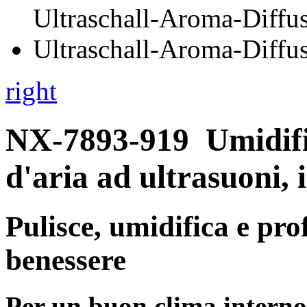
right
NX-7893-919
Umidifi
d'aria ad ultrasuoni,
Pulisce, umidifica e pro
benessere
Per un buon clima interno