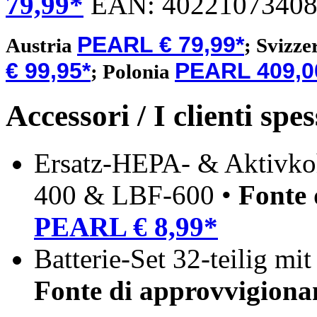
79,99*
EAN:
4022107340
PEARL € 79,99*
Austria
;
Svizze
€ 99,95*
PEARL 409,00
;
Polonia
Accessori / I clienti sp
Ersatz-HEPA- & Aktivkohl
400 & LBF-600 •
Fonte 
PEARL € 8,99*
Batterie-Set 32-teilig mi
Fonte di approvvigion