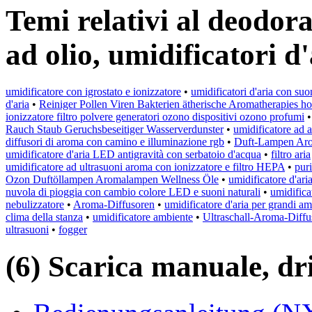
Temi relativi al deodor
ad olio, umidificatori d
umidificatore con igrostato e ionizzatore
•
umidificatori d'aria con suon
d'aria
•
Reiniger Pollen Viren Bakterien ätherische Aromatherapies ho
ionizzatore filtro polvere generatori ozono dispositivi ozono profumi
Rauch Staub Geruchsbeseitiger Wasserverdunster
•
umidificatore ad a
diffusori di aroma con camino e illuminazione rgb
•
Duft-Lampen Aro
umidificatore d'aria LED antigravità con serbatoio d'acqua
•
filtro aria
umidificatore ad ultrasuoni aroma con ionizzatore e filtro HEPA
•
puri
Ozon Duftöllampen Aromalampen Wellness Öle
•
umidificatore d'ari
nuvola di pioggia con cambio colore LED e suoni naturali
•
umidifica
nebulizzatore
•
Aroma-Diffusoren
•
umidificatore d'aria per grandi am
clima della stanza
•
umidificatore ambiente
•
Ultraschall-Aroma-Diff
ultrasuoni
•
fogger
(6) Scarica manuale, driv