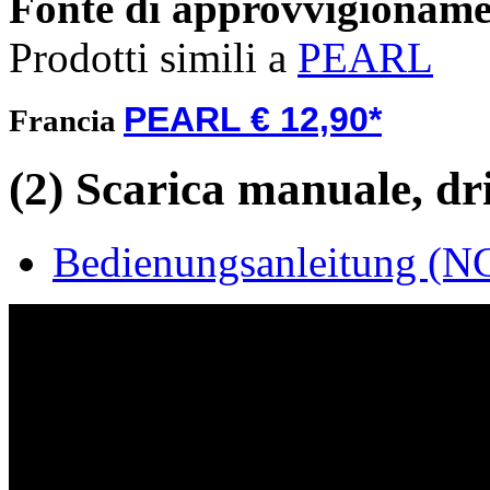
Fonte di approvvigionam
Prodotti simili a
PEARL
PEARL € 12,90*
Francia
(2) Scarica manuale, driv
Bedienungsanleitung (NC