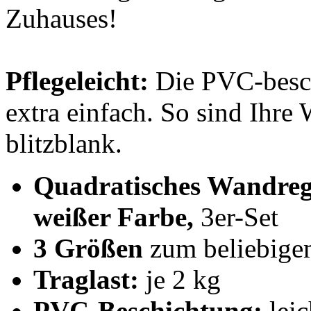
Zuhauses!
Pflegeleicht:
Die PVC-besch
extra einfach. So sind Ihre 
blitzblank.
Quadratisches Wandreg
weißer Farbe,
3er-Set
3 Größen
zum beliebige
Traglast:
je 2 kg
PVC-Beschichtung:
leic