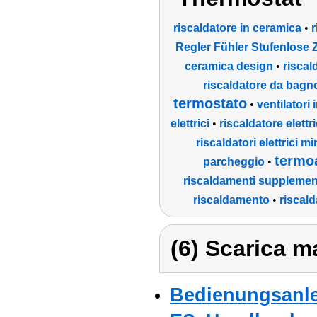
riscaldatore in ceramica
•
r
Regler Fühler Stufenlose 
ceramica design
•
riscal
riscaldatore da bagn
termostato
•
ventilatori 
elettrici
•
riscaldatore elettr
riscaldatori elettrici m
termo
parcheggio
•
riscaldamenti supplemen
riscaldamento
•
riscald
(6) Scarica ma
Bedienungsanlei