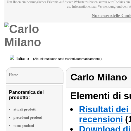
Um Ihnen ein bestmögliches Erlebnis auf dieser Website zu bieten setzen wir Cookies ei
zu. Informationen zur Verwendung und den W
Nur essenzielle Cook
Italiano
(Alcuni testi sono stati tradotti automaticamente.)
Carlo Milano
Home
Panoramica del
Elementi di s
prodotto:
Risultati dei
attuali prodotti
recensioni
(
precedenti prodotti
tutto prodotti
Download di 