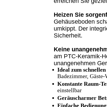
erreichen Sie gezie
Heizen Sie sorgenf
Gehäuseboden schalt
umkippt. Der integri
Sicherheit.
Keine unangenehm
am PTC-Keramik-He
unangenehmen Gerü
Ideal zum schnellen
Badezimmer, Gäste-
Konstante Raum-Te
einstellbar
Geräuscharmer Bet
Einfache Bedienung