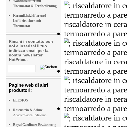
Wandheizlüfter mit
Thermostat & Fernbedienung
Keramikheizlüfter und
Luftbefeuchter, mit
Thermostat
Rimani in contatto con
noi e inserisci il tuo
indirizzo email per la
nostra newsletter
HotPrice.:
Pagine web di altri
produttori:
ELESION
Rosenstein & Söhne
Adapterplatten Induktion
Royal Gardineer
Bewässerung