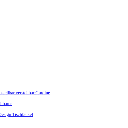
tellbar verstellbar Gardine
ehbarer
esign Tischfackel