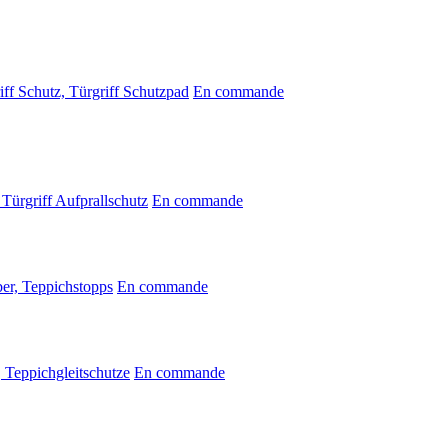
ff Schutz, Türgriff Schutzpad
En commande
Türgriff Aufprallschutz
En commande
er, Teppichstopps
En commande
 Teppichgleitschutze
En commande