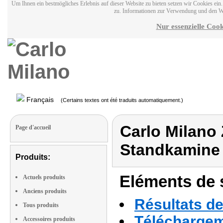
Um Ihnen ein bestmögliches Erlebnis auf dieser Website zu bieten setzen wir Cookies ei
zu. Informationen zur Verwendung und den W
Nur essenzielle Cook
Français
(Certains textes ont été traduits automatiquement.)
Carlo Milano
Page d'accueil
Standkamine
Produits:
Eléments de s
Actuels produits
Anciens produits
Résultats de
Tous produits
Téléchargeme
Accessoires produits