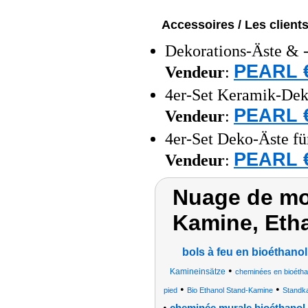
Accessoires / Les client
Dekorations-Äste & -
PEARL €
Vendeur
:
4er-Set Keramik-Deko
PEARL €
Vendeur
:
4er-Set Deko-Äste fü
PEARL €
Vendeur
:
Nuage de mot
Kamine, Eth
bols à feu en bioéthanol
•
Kamineinsätze
cheminées en bioétha
•
•
pied
Bio Ethanol Stand-Kamine
Standk
•