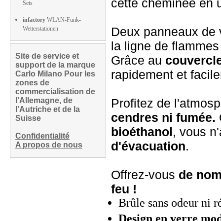
cette cheminée en
Sets
infactory
WLAN-Funk-
Deux panneaux de v
Wetterstationen
la ligne de flammes 
Site de service et
Grâce au
couvercle
support de la marque
rapidement et facil
Carlo Milano Pour les
zones de
commercialisation de
l'Allemagne, de
Profitez de l'atmos
l'Autriche et de la
cendres ni fumée.
Suisse
bioéthanol
, vous n
Confidentialité
d'évacuation
.
A propos de nous
Offrez-vous
de nom
feu !
Brûle sans odeur ni r
Design en verre mo