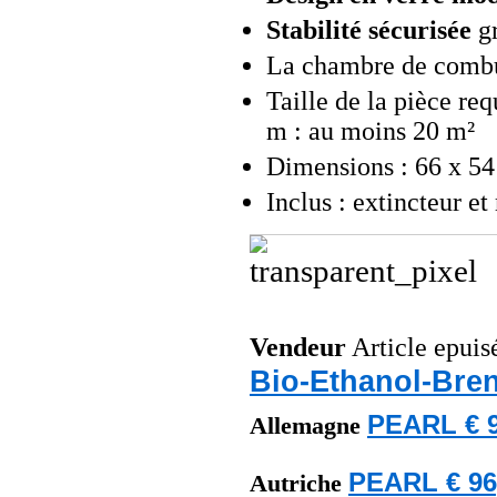
Stabilité sécurisée
gr
La chambre de combus
Taille de la pièce r
m : au moins 20 m²
Dimensions : 66 x 54
Inclus : extincteur e
Vendeur
Article epuis
Bio-Ethanol-Bre
PEARL € 9
Allemagne
PEARL € 96
Autriche