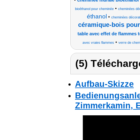
cheminée murale bioéthanol
•
bioéthanol pour cheminée
cheminées déc
éthanol
•
cheminées décorat
céramique-bois pour
table avec effet de flammes 
•
avec vraies flammes
verre de chem
(5) Télécharg
Aufbau-Skizze
Bedienungsanle
Zimmerkamin, E