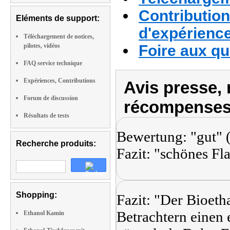
Contribution
Eléments de support:
d'expérienc
Téléchargement de notices,
pilotes, vidéos
Foire aux q
FAQ service technique
Expériences, Contributions
Avis presse, 
Forum de discussion
récompenses
Résultats de tests
Bewertung: "gut" (
Recherche produits:
Fazit: "schönes F
Shopping:
Fazit: "Der Bioet
Betrachtern einen
Ethanol Kamin