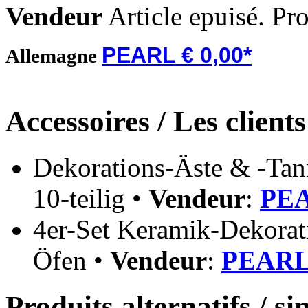
Vendeur
Article epuisé. Pr
PEARL € 0,00*
Allemagne
Accessoires / Les client
Dekorations-Äste & -Tan
10-teilig •
Vendeur
:
PEA
4er-Set Keramik-Dekorati
Öfen •
Vendeur
:
PEARL 
Produits alternatifs / si