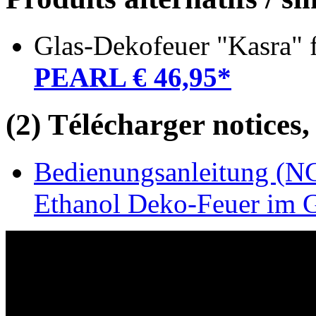
Glas-Dekofeuer "Kasra" 
PEARL € 46,95*
(2) Télécharger notices,
Bedienungsanleitung (NC
Ethanol Deko-Feuer im 