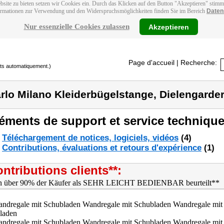
bsite zu bieten setzen wir Cookies ein. Durch das Klicken auf den Button "Akzeptieren" stim
ormationen zur Verwendung und den Widerspruchsmöglichkeiten finden Sie im Bereich
Daten
Nur essenzielle Cookies zulassen
Akzeptieren
Page d'accueil
| Recherche:
its automatiquement.)
rlo Milano Kleiderbügelstange, Dielengarde
éments de support et service technique
Téléchargement de notices, logiciels, vidéos
(4)
Contributions, évaluations et retours d'expérience
(1)
ntributions clients**: