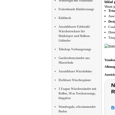
Wandregal mit Schublade
Idéal 
Vous p
Freistehende Kleiderstange
Trin
Asse
Kühltuch
Desi
Ausziehbarer Edelstahl-
Coul
Wäschetrockner für
Dime
Heizkörper und Balkon-
Trin
Geländer
Teleskop-Vorhangstange
Garderobenständer aus
Vendeu
Massivholz
Allema
Ausziehbare Wäscheleine
Autric
Drehbare Wäschespinne
N
3 Etagen Wäscheständer mit
R
Rollen, 30 m Trockenstange,
klappbar
Wandregale, schwimmender
B
Boden