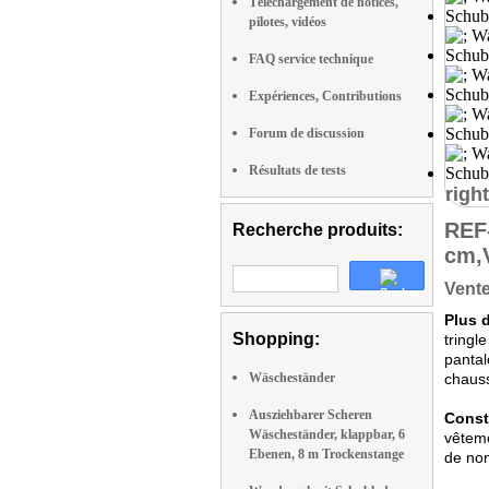
Téléchargement de notices,
pilotes, vidéos
FAQ service technique
Expériences, Contributions
Forum de discussion
Résultats de tests
right
REF
Recherche produits:
cm,
Vente
Plus 
Shopping:
tringl
pantal
Wäscheständer
chauss
Ausziehbarer Scheren
Constr
Wäscheständer, klappbar, 6
vêteme
Ebenen, 8 m Trockenstange
de nom