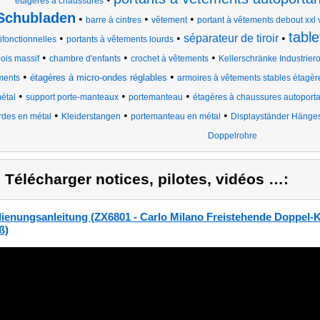
étagères à chaussures
Schubladen
•
•
•
barre à cintres
vêtement
portant à vêtements debout xxl 
table
•
•
séparateur de tiroir
•
ifonctionnelles
portants à vêtements lourds
•
•
•
ois massif
chambre d'enfants
crochet à vêtements
Kellerschränke Industrie
•
•
étagères à micro-ondes réglables
ments
armoires à vêtements stables étagèr
•
•
•
étal
support porte-manteaux
portemanteau
étagères à chaussures autoporta
•
•
•
rdes en métal
Kleiderstangen
portemanteau en métal
Displayständer Hänges
Doppelrohre
) Télécharger notices, pilotes, vidéos …:
ienungsanleitung (ZX6801 - Carlo Milano Freistehende Doppel-Kl
ß)