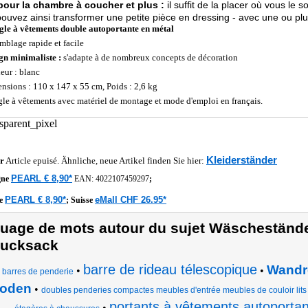
pour la chambre à coucher et plus :
il suffit de la placer où vous le
ouvez ainsi transformer une petite pièce en dressing - avec une ou plu
gle à vêtements double autoportante en métal
mblage rapide et facile
gn minimaliste :
s'adapte à de nombreux concepts de décoration
eur : blanc
nsions : 110 x 147 x 55 cm, Poids : 2,6 kg
gle à vêtements avec matériel de montage et mode d'emploi en français.
Kleiderständer
r
Article epuisé. Ähnliche, neue Artikel finden Sie hier:
PEARL € 8,90*
gne
EAN:
4022107459297
;
PEARL € 8,90*
eMall CHF 26.95*
he
;
Suisse
uage de mots autour du sujet Wäscheständer
ucksack
barre de rideau télescopique
Wandr
•
•
barres de penderie
oden
•
doubles penderies compactes meubles d'entrée meubles de couloir lit
portants à vêtements autoportan
•