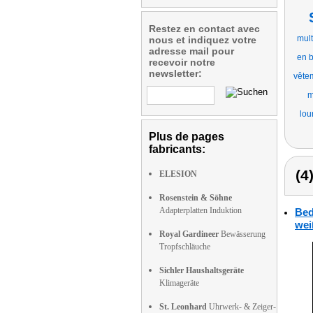
Restez en contact avec
mult
nous et indiquez votre
adresse mail pour
en b
recevoir notre
newsletter:
vête
m
lou
Plus de pages
fabricants:
(4
ELESION
Rosenstein & Söhne
Adapterplatten Induktion
Bed
wei
Royal Gardineer
Bewässerung
Tropfschläuche
Sichler Haushaltsgeräte
Klimageräte
St. Leonhard
Uhrwerk- & Zeiger-