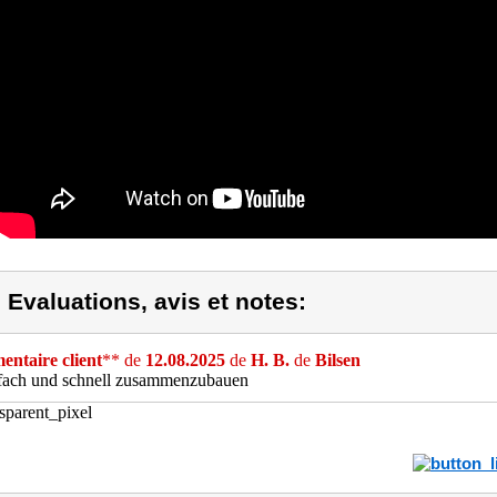
) Evaluations, avis et notes:
ntaire client
** de
12.08.2025
de
H. B.
de
Bilsen
nfach und schnell zusammenzubauen