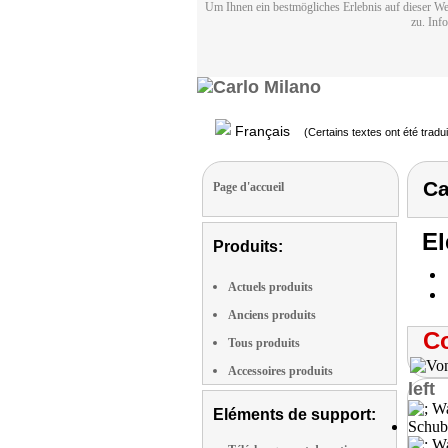
Um Ihnen ein bestmögliches Erlebnis auf dieser We
zu. Inf
Français
(Certains textes ont été tradu
Ca
Page d'accueil
El
Produits:
Actuels produits
Anciens produits
Co
Tous produits
Accessoires produits
left
Eléments de support: