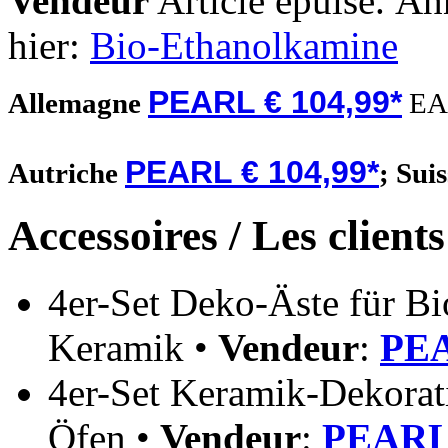
Vendeur
Article epuisé. Äh
hier:
Bio-Ethanolkamine
PEARL € 104,99*
Allemagne
EA
PEARL € 104,99*
Autriche
;
Sui
Accessoires / Les client
4er-Set Deko-Äste für Bi
Keramik •
Vendeur
:
PEA
4er-Set Keramik-Dekorati
Öfen •
Vendeur
:
PEARL 