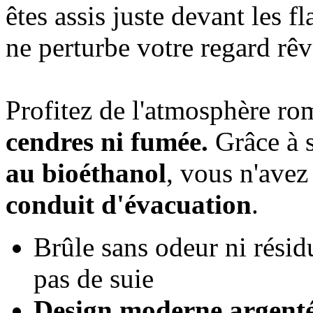
êtes assis juste devant les 
ne perturbe votre regard rê
Profitez de l'atmosphère r
cendres ni fumée.
Grâce à 
au bioéthanol
, vous n'ave
conduit d'évacuation
.
Brûle sans odeur ni résid
pas de suie
Design moderne argenté