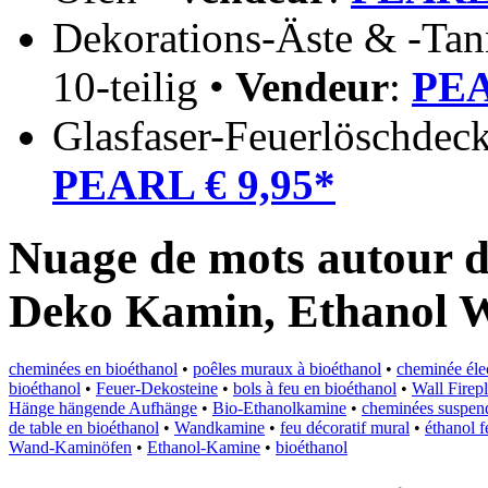
Dekorations-Äste & -Tan
10-teilig •
Vendeur
:
PEA
Glasfaser-Feuerlöschdec
PEARL € 9,95*
Nuage de mots autour d
Deko Kamin, Ethanol
cheminées en bioéthanol
•
poêles muraux à bioéthanol
•
cheminée éle
bioéthanol
•
Feuer-Dekosteine
•
bols à feu en bioéthanol
•
Wall Firep
Hänge hängende Aufhänge
•
Bio-Ethanolkamine
•
cheminées suspen
de table en bioéthanol
•
Wandkamine
•
feu décoratif mural
•
éthanol f
Wand-Kaminöfen
•
Ethanol-Kamine
•
bioéthanol