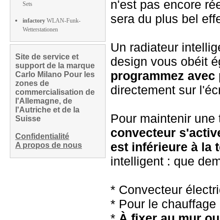
n'est pas encore ré
Sets
sera du plus bel effe
infactory
WLAN-Funk-
Wetterstationen
Un radiateur intelli
Site de service et
design vous obéit ég
support de la marque
programmez avec pr
Carlo Milano Pour les
zones de
directement sur l'é
commercialisation de
l'Allemagne, de
l'Autriche et de la
Pour maintenir une 
Suisse
convecteur s'acti
Confidentialité
est inférieure à l
A propos de nous
intelligent : que de
* Convecteur électr
* Pour le chauffage 
*
À fixer au mur ou