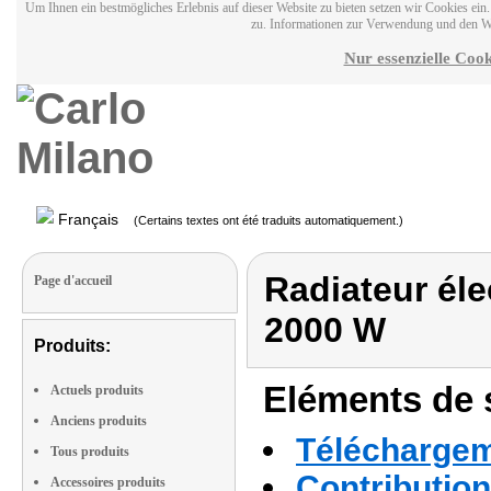
Um Ihnen ein bestmögliches Erlebnis auf dieser Website zu bieten setzen wir Cookies ei
zu. Informationen zur Verwendung und den W
Nur essenzielle Cook
Français
(Certains textes ont été traduits automatiquement.)
Radiateur éle
Page d'accueil
2000 W
Produits:
Eléments de s
Actuels produits
Anciens produits
Téléchargeme
Tous produits
Contribution
Accessoires produits