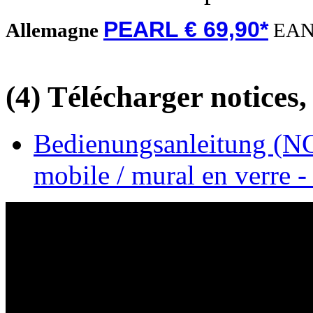
PEARL € 69,90*
Allemagne
EAN
(4) Télécharger notices,
Bedienungsanleitung (NC
mobile / mural en verre 