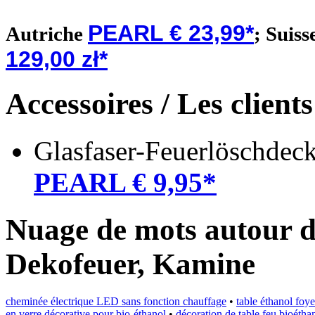
PEARL € 23,99*
Autriche
;
Suiss
129,00 zł*
Accessoires / Les client
Glasfaser-Feuerlöschdec
PEARL € 9,95*
Nuage de mots autour du
Dekofeuer, Kamine
cheminée électrique LED sans fonction chauffage
•
table éthanol foye
en verre décorative pour bio-éthanol
•
décoration de table feu bioétha