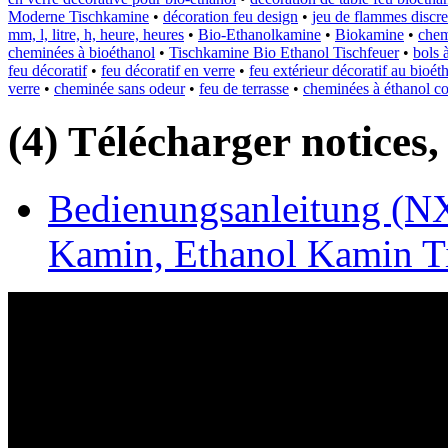
Moderne Tischkamine
•
décoration feu design
•
jeu de flammes discre
mm, l, litre, h, heure, heures
•
Bio-Ethanolkamine
•
Biokamine
•
chem
cheminées à bioéthanol
•
Tischkamine Bio Ethanol Tischfeuer
•
bols 
feu décoratif
•
feu décoratif en verre
•
feu extérieur décoratif au bioét
verre
•
cheminée sans odeur
•
feu de terrasse
•
cheminées à éthanol c
(4) Télécharger notices,
Bedienungsanleitung (NX
Kamin, Ethanol Kamin Ti