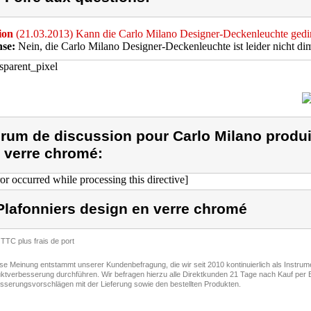
ion
(21.03.2013) Kann die Carlo Milano Designer-Deckenleuchte ged
se:
Nein, die Carlo Milano Designer-Deckenleuchte ist leider nicht di
rum de discussion pour Carlo Milano produi
 verre chromé:
ror occurred while processing this directive]
Plafonniers design en verre chromé
 TTC plus frais de port
ese Meinung entstammt unserer Kundenbefragung, die wir seit 2010 kontinuierlich als Instru
ktverbesserung durchführen. Wir befragen hierzu alle Direktkunden 21 Tage nach Kauf per E
sserungsvorschlägen mit der Lieferung sowie den bestellten Produkten.