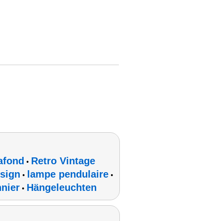
afond
Retro Vintage
•
sign
lampe pendulaire
•
•
nnier
Hängeleuchten
•