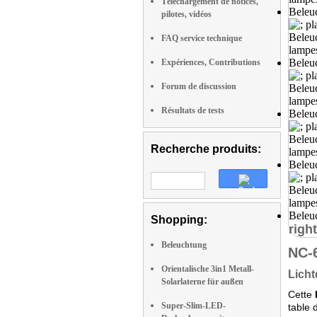
Téléchargement de notices,
pilotes, vidéos
FAQ service technique
Expériences, Contributions
Forum de discussion
Résultats de tests
Recherche produits:
Shopping:
right
Beleuchtung
NC-
Orientalische 3in1 Metall-
Licht
Solarlaterne für außen
Cette
Super-Slim-LED-
table 