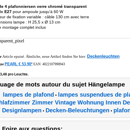
de 4 plafonniers
en verre chromé transparent
lle
E27
pour ampoule jusqu'à 60 W
eur de fixation variable : câble 130 cm avec terre
nsions lampe : H 25,5 x Ø 13 cm
de montage complet inclus
Deckenleuchten
r
Article epuisé. Ähnliche, neue Artikel finden Sie hier:
PEARL € 53,90*
gne
EAN:
4022107990943
3,48 pro Leuchte.
uage de mots autour du sujet Hängelampe
lampes de plafond
lampes suspendues de pl
•
hlafzimmer Zimmer Vintage Wohnung Innen De
Designlampen
Decken-Beleuchtungen
plafo
•
•
) Foire aux questions: