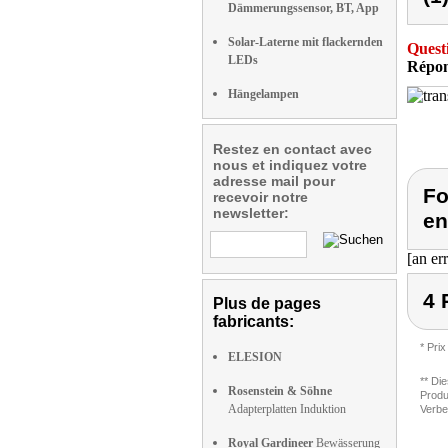
Dämmerungssensor, BT, App
Solar-Laterne mit flackernden
Quest
LEDs
Répon
Hängelampen
Restez en contact avec
nous et indiquez votre
adresse mail pour
Fo
recevoir notre
newsletter:
en
[an er
4 
Plus de pages
fabricants:
* Prix
ELESION
** Di
Rosenstein & Söhne
Produ
Adapterplatten Induktion
Verbe
Royal Gardineer
Bewässerung