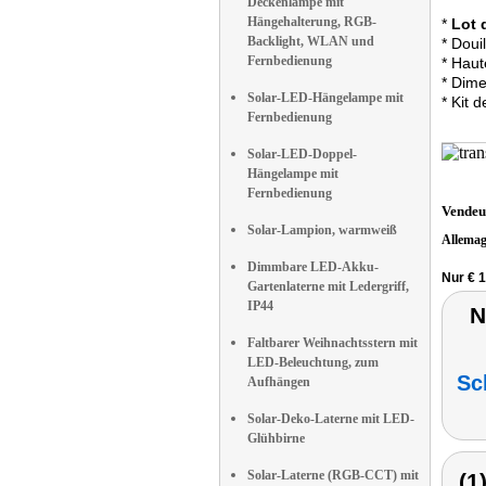
Deckenlampe mit
Hängehalterung, RGB-
*
Lot 
Backlight, WLAN und
* Doui
Fernbedienung
* Haut
* Dime
Solar-LED-Hängelampe mit
* Kit 
Fernbedienung
Solar-LED-Doppel-
Hängelampe mit
Fernbedienung
Vendeu
Solar-Lampion, warmweiß
Allema
Dimmbare LED-Akku-
Nur € 1
Gartenlaterne mit Ledergriff,
IP44
N
Faltbarer Weihnachtsstern mit
LED-Beleuchtung, zum
Sc
Aufhängen
Solar-Deko-Laterne mit LED-
Glühbirne
Solar-Laterne (RGB-CCT) mit
(1