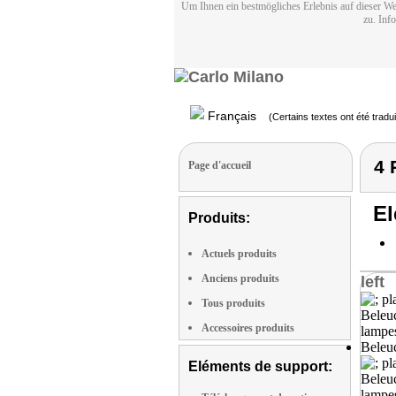
Um Ihnen ein bestmögliches Erlebnis auf dieser We
zu. Inf
Français
(Certains textes ont été tradu
4 
Page d'accueil
El
Produits:
Actuels produits
Anciens produits
left
Tous produits
Accessoires produits
Eléments de support: