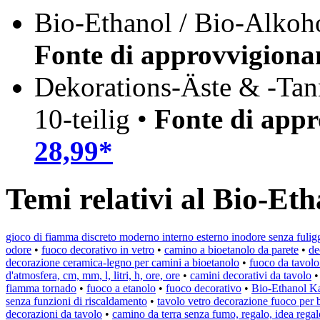
Bio-Ethanol / Bio-Alkoho
Fonte di approvvigion
Dekorations-Äste & -Tan
10-teilig •
Fonte di app
28,99*
Temi relativi al Bio-Et
gioco di fiamma discreto moderno interno esterno inodore senza fulig
odore
•
fuoco decorativo in vetro
•
camino a bioetanolo da parete
•
de
decorazione ceramica-legno per camini a bioetanolo
•
fuoco da tavolo
d'atmosfera, cm, mm, l, litri, h, ore, ore
•
camini decorativi da tavolo
fiamma tornado
•
fuoco a etanolo
•
fuoco decorativo
•
Bio-Ethanol K
senza funzioni di riscaldamento
•
tavolo vetro decorazione fuoco per 
decorazioni da tavolo
•
camino da terra senza fumo, regalo, idea rega