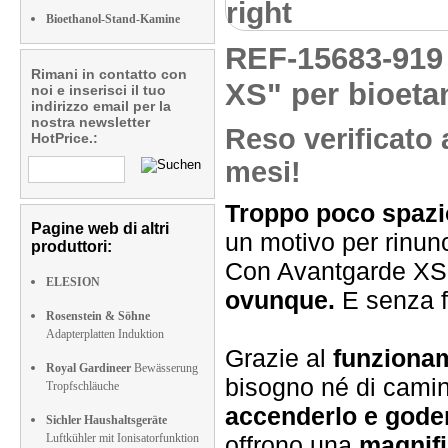
right
Bioethanol-Stand-Kamine
REF-15683-91
Rimani in contatto con
XS" per bioeta
noi e inserisci il tuo
indirizzo email per la
nostra newsletter
Reso verificato 
HotPrice.:
mesi!
Troppo poco spazi
Pagine web di altri
un motivo per rinun
produttori:
Con Avantgarde XS
ELESION
ovunque.
E senza fu
Rosenstein & Söhne
Adapterplatten Induktion
Grazie al
funziona
Royal Gardineer
Bewässerung
bisogno né di camin
Tropfschläuche
accenderlo e gode
Sichler Haushaltsgeräte
Luftkühler mit Ionisatorfunktion
offrono una
magnifi