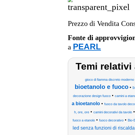
Prezzo di Vendita Cons
Fonte di approvvigi
PEARL
a
Temi relativ
gioco di fiamma discreto moderno 
bioetanolo e fuoco
•
b
•
decorazione design fuoco
camini a etan
a bioetanolo
•
fuoco da tavolo deco
•
h, ore, ore
camini decorativi da tavolo
•
•
fuoco a etanolo
fuoco decorativo
Bio-
led senza funzioni di riscal