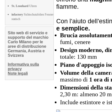
fiamme.
St. Leonhard
Uhren
infactory
Sichtschutzfolien Fenster
statisch
Con l'aiuto dell'est
e semplice.
Sito web di servizio e
Brucia assolutamente
supporto del marchio
fumi, cenere
Carlo Milano per le
aree di distribuzione
Design moderno, di
Germania, Austria e
Svizzera
totale: 130 mm
Piano d'appoggio is
Informativa sulla
privacy
Volume della camer
Note legali
massimo di
1 ora di
Dimensioni della st
2,30 m: almeno 20 m
Include estintore e is