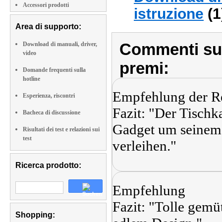
Accessori prodotti
istruzione
(1
Area di supporto:
Commenti sull
Download di manuali, driver,
video
premi:
Domande frequenti sulla
hotline
Empfehlung der R
Esperienza, riscontri
Fazit: "Der Tischk
Bacheca di discussione
Gadget um seinem
Risultati dei test e relazioni sui
test
verleihen."
Ricerca prodotto:
Empfehlung
Fazit: "Tolle gemü
Shopping: