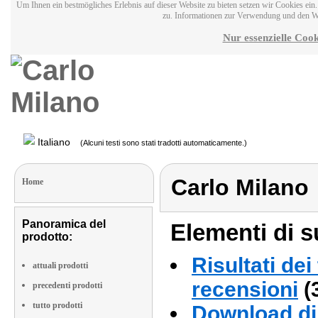
Um Ihnen ein bestmögliches Erlebnis auf dieser Website zu bieten setzen wir Cookies ei
zu. Informationen zur Verwendung und den W
Nur essenzielle Cook
Italiano
(Alcuni testi sono stati tradotti automaticamente.)
Carlo Milano
Home
Panoramica del
Elementi di s
prodotto:
Risultati dei
attuali prodotti
recensioni
(
precedenti prodotti
tutto prodotti
Download di 