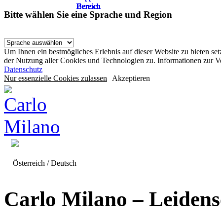
Bereich
Bereich
Bereich
Bereich
Bereich
Bereich
Bereich
Bereich
Bereich
Bereich
Bereich
Bereich
Bereich
Bereich
Bereich
Bereich
Bereich
Bereich
Bereich
Bereich
Bereich
Bereich
Bereich
Bereich
Bereich
Bereich
Bereich
Bereich
Bereich
Bereich
Bitte wählen Sie eine Sprache und Region
Um Ihnen ein bestmögliches Erlebnis auf dieser Website zu bieten se
der Nutzung aller Cookies und Technologien zu. Informationen zur 
Datenschutz
Nur essenzielle Cookies zulassen
Akzeptieren
Österreich / Deutsch
Carlo Milano – Leiden