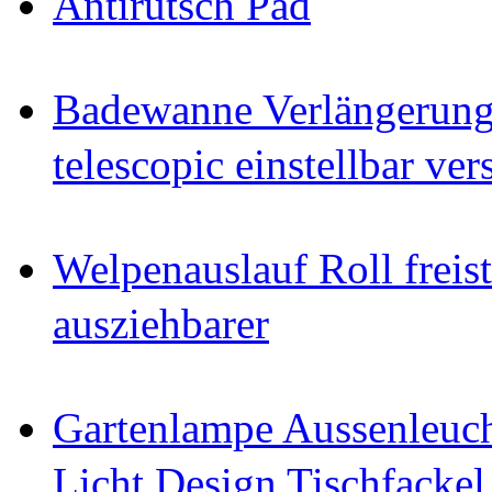
Antirutsch Pad
Badewanne Verlängerun
telescopic einstellbar ver
Welpenauslauf Roll freis
ausziehbarer
Gartenlampe Aussenleuc
Licht Design Tischfackel