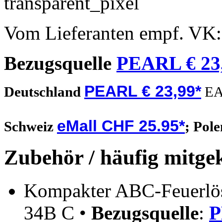
Vom Lieferanten empf. VK
Bezugsquelle
PEARL € 23
PEARL € 23,99*
Deutschland
EA
eMall CHF 25.95*
Schweiz
;
Pol
Zubehör / häufig mitge
Kompakter ABC-Feuerlösc
34B C •
Bezugsquelle
:
P