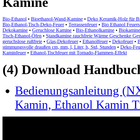
Kamine
Bio-Ethanol
•
Bioethanol-Wand-Kamine
•
Deko Keramik-Holz für B
Bio-Ethanol-Tisch-Deko-Feuer
•
Terrassenfeuer
•
Bio Ethanol Feuers
Dekokamine
•
Geruchlose Kamine
•
Bio-Ethanolkamine
•
Biokamin
Tisch-Ethanol-Öfen
•
Standkamine rauchfreie Wärme Geschenke G
geruchslose rußfreie
•
Glas-Dekofeuer
•
Ethanolfeuer
•
Dekofeuer
•
B
stimmungsvolle draußen cm, mm, l, Liter, h, Std, Stunden
•
Deko-Feu
Kaminfeuer
•
Ethanol-Tischfeuer mit Tornado-Flammen-Effekt
(4) Download Handbuch,
Bedienungsanleitung (NX
Kamin, Ethanol Kamin Ti