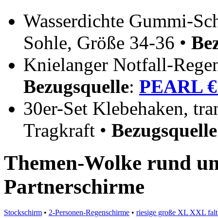
Wasserdichte Gummi-Schu
Sohle, Größe 34-36 •
Bez
Knielanger Notfall-Rege
Bezugsquelle
:
PEARL € 
30er-Set Klebehaken, tran
Tragkraft •
Bezugsquelle
Themen-Wolke rund um
Partnerschirme
Stockschirm
•
2-Personen-Regenschirme
•
riesige große XL XXL fal