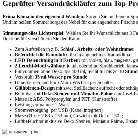
Geprüfter Versandrückläufer zum Top-Pre
Prima Klima in den eigenen 4 Wänden:
Sorgen Sie mit feinem Spr
Und im heißen Sommer sorgt der Nebel für eine angenehme Frische a
Stimmungsvolles Lichterspiel:
Wählen Sie Ihr Wunschlicht aus 8 Fa
Deko befüllt verschönern Sie den Raum.
Zum Aufstellen in z.B.
Schlaf-, Arbeits- oder Wohnzimmer
Befeuchtet die Raumluft:
für ein angenehmes Raumklima
LED-Beleuchtung in 8 Farben:
rot, violett, blau, magenta, g
2 Leucht-Modi wählbar,
je mit oder ohne Sprühbetrieb: lang
Füllvolumen ohne Deko: bis 400 ml, reicht für bis zu
10 Stun
Versprüht
35 ml Wasser pro Stunde
Dauerbetrieb und Farb-Modi-Wechsel per Schalter
Glühbirnen-Design
mit zwei Stellflächen: aufrecht oder schräg
Befüllbar mit
Deko-Steinen und Miniatur-Palme:
für Insel-L
Material: ABS, Polypropylen und PET (Kunststoffe)
Leistungsaufnahme: 2 Watt
Stromversorgung: per USB (Kabel integriert)
Maße (Ø x H): 88 x 153 mm, Gewicht mit Deko: 150 g
Luftbefeuchter inklusive Deko-Steinen, Miniatur-Palme, Ersat