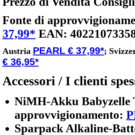
Prezzo di Vendita Consigl
Fonte di approvvigionam
37,99*
EAN:
4022107335
PEARL € 37,99*
Austria
;
Svizze
€ 36,95*
Accessori / I clienti sp
NiMH-Akku Babyzelle 
approvvigionamento
:
P
Sparpack Alkaline-Batt