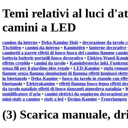
Temi relativi al luci d'
camini a LED
camino da interno
•
Deko-Kamine Holz
•
decorazione da tavolo c
Tischöfen
•
camini-da-interno
•
Kaminöfen
•
lanterne decorative
caminetti a parete effetti di fuoco fuoco del camino fiamme camini 
batteria batterie portatili fuoco decorativo
•
Elektro-Wand-Kami
effetto crepitio
•
camini da tavolo
•
Kaminbestecke inkl. Funkeng
senza fili per il giardino idee regalo
•
LED-Kamine
•
stufa romant
fiamme senza fiamma simulazioni di fiamma effetti luminosi elettro
in bioetanolo
•
Deko-Kamine
•
fuoco da tavolo in etanolo con eff
bioetanolo
•
Elektrokamine
•
effetti fiamma fuoco legna effetti de
da tavolo natalizie effetti di fuoco danzanti atmosfera natalizia
•
K
umidificatore d'aria
•
camini elettrici da soggiorno decorazioni p
mini-stufe a camino
•
stufe a led
•
Design-Kamine
•
Feuerlampen
(3) Scarica manuale, driv