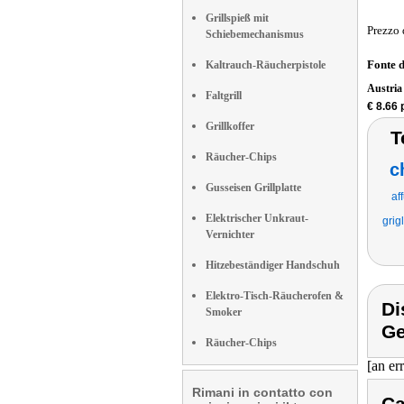
Grillspieß mit
Prezzo 
Schiebemechanismus
Fonte 
Kaltrauch-Räucherpistole
Austri
Faltgrill
€ 8.66
Grillkoffer
T
Räucher-Chips
c
Gusseisen Grillplatte
af
Elektrischer Unkraut-
grig
Vernichter
Hitzebeständiger Handschuh
Elektro-Tisch-Räucherofen &
Di
Smoker
Ge
Räucher-Chips
[an er
Rimani in contatto con