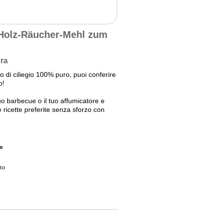
Holz-Räucher-Mehl zum
ura
 di ciliegio 100% puro, puoi conferire
o!
uo barbecue o il tuo affumicatore e
e ricette preferite senza sforzo con
to
to