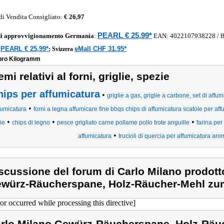
di Vendita Consigliato:
€ 26,97
PEARL € 25,99*
di approvvigionamento
Germania
:
EAN:
4022107938228
/
PEARL € 25,99*
eMall CHF 31.95*
a
;
Svizzera
 pro Kilogramm
emi relativi al forni, griglie, spezie
hips per affumicatura
•
griglie a gas, griglie a carbone, set di affum
•
fumicatura
forni a legna affumicare fine bbqs chips di affumicatura scatole per a
•
•
•
lie
chips di legno
pesce grigliato carne pollame pollo trote anguille
farina per
•
affumicatura
trucioli di quercia per affumicatura aro
scussione del forum di Carlo Milano prodott
würz-Räucherspane, Holz-Räucher-Mehl zum
ror occurred while processing this directive]