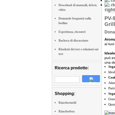
Download di manuali, driver,
right
video
PV-
Domande frequenti sulla
hotline
Gril
Dona 
Esperienza, riscontri
Aromat
Bacheca di discussione
ai tuo
Risultati dei test e relazioni sui
Ideal
test
può es
una de
Sega
Ricerca prodotto:
Idea
Conf
Adat
Part
Shopping:
Sega
Gran
Räuchermehl
Quan
Räucherbox