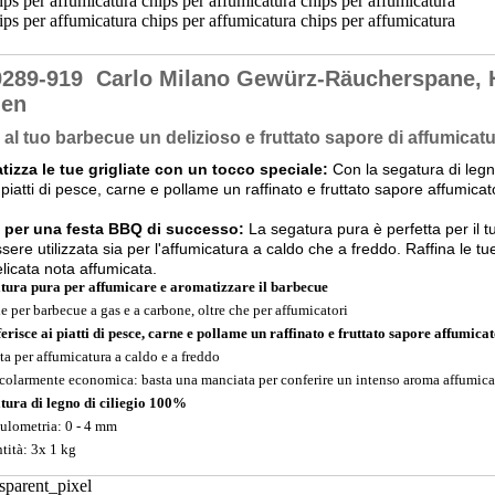
9289-919
Carlo Milano Gewürz-Räucherspane, 
len
al tuo barbecue un delizioso e fruttato sapore di affumicat
izza le tue grigliate con un tocco speciale:
Con la segatura di legno
i piatti di pesce, carne e pollame un raffinato e fruttato sapore affumicat
e per una festa BBQ di successo:
La segatura pura è perfetta per il t
sere utilizzata sia per l'affumicatura a caldo che a freddo. Raffina le tu
licata nota affumicata.
tura pura per affumicare e aromatizzare il barbecue
le per barbecue a gas e a carbone, oltre che per affumicatori
erisce ai piatti di pesce, carne e pollame un raffinato e fruttato sapore affumica
ta per affumicatura a caldo e a freddo
icolarmente economica: basta una manciata per conferire un intenso aroma affumica
tura di legno di ciliegio 100%
ulometria: 0 - 4 mm
tità: 3x 1 kg