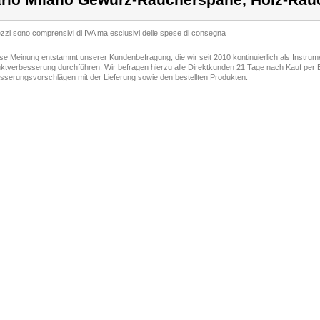
rlo Milano Gewürz-Räucherspane, Holz-Räuc
rezzi sono comprensivi di IVA ma esclusivi delle spese di consegna
ese Meinung entstammt unserer Kundenbefragung, die wir seit 2010 kontinuierlich als Instru
ktverbesserung durchführen. Wir befragen hierzu alle Direktkunden 21 Tage nach Kauf per E
sserungsvorschlägen mit der Lieferung sowie den bestellten Produkten.