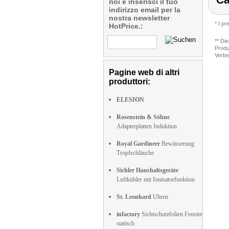
Ca
noi e inserisci il tuo
indirizzo email per la
nostra newsletter
* I p
HotPrice.:
** Di
Produ
Verbe
Pagine web di altri
produttori:
ELESION
Rosenstein & Söhne
Adapterplatten Induktion
Royal Gardineer
Bewässerung
Tropfschläuche
Sichler Haushaltsgeräte
Luftkühler mit Ionisatorfunktion
St. Leonhard
Uhren
infactory
Sichtschutzfolien Fenster
statisch