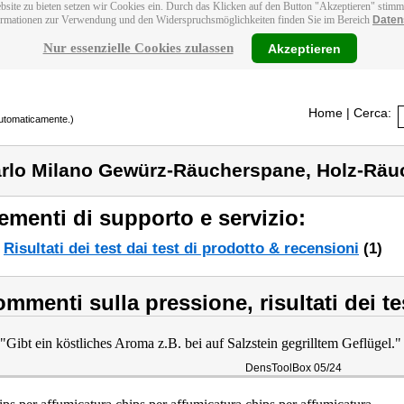
bsite zu bieten setzen wir Cookies ein. Durch das Klicken auf den Button "Akzeptieren" stim
ormationen zur Verwendung und den Widerspruchsmöglichkeiten finden Sie im Bereich
Daten
Nur essenzielle Cookies zulassen
Akzeptieren
Home
| Cerca:
 automaticamente.)
rlo Milano Gewürz-Räucherspane, Holz-Räuc
ementi di supporto e servizio:
Risultati dei test dai test di prodotto & recensioni
(1)
mmenti sulla pressione, risultati dei te
 "Gibt ein köstliches Aroma z.B. bei auf Salzstein gegrilltem Geflügel."
DensToolBox 05/24