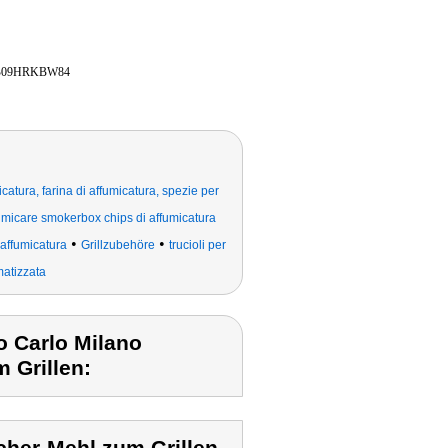
B09HRKBW84
icatura, farina di affumicatura, spezie per
ffumicare smokerbox chips di affumicatura
•
•
 affumicatura
Grillzubehöre
trucioli per
matizzata
o Carlo Milano
 Grillen: