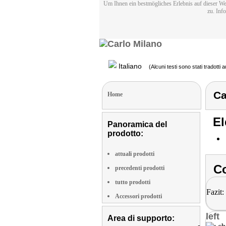
Um Ihnen ein bestmögliches Erlebnis auf dieser We
zu. Inf
Italiano
(Alcuni testi sono stati tradotti
Ca
Home
El
Panoramica del
prodotto:
attuali prodotti
Co
precedenti prodotti
tutto prodotti
Fazit:
Accessori prodotti
left
Area di supporto: