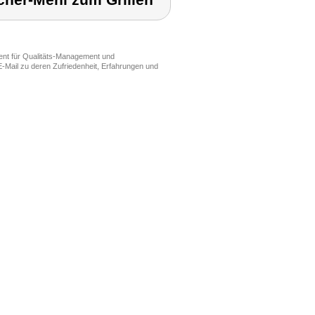
her-Mehl zum Grillen
ment für Qualitäts-Management und
-Mail zu deren Zufriedenheit, Erfahrungen und