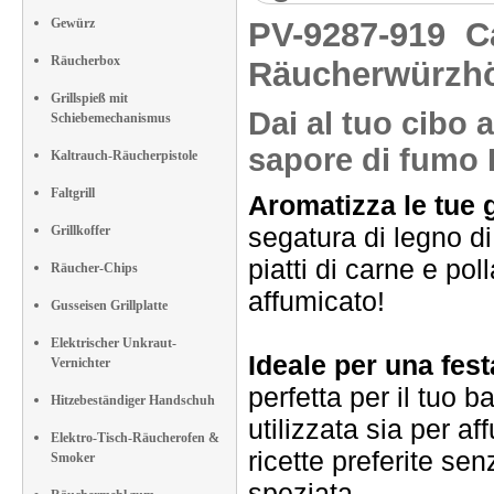
Gewürz
PV-9287-919
C
Räucherbox
Räucherwürzhö
Grillspieß mit
Dai al tuo cibo a
Schiebemechanismus
sapore di fumo
Kaltrauch-Räucherpistole
Faltgrill
Aromatizza le tue g
segatura di legno di
Grillkoffer
piatti di carne e p
Räucher-Chips
affumicato!
Gusseisen Grillplatte
Elektrischer Unkraut-
Ideale per una fes
Vernichter
perfetta per il tuo 
Hitzebeständiger Handschuh
utilizzata sia per a
Elektro-Tisch-Räucherofen &
ricette preferite se
Smoker
speziata.