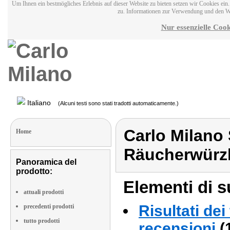
Um Ihnen ein bestmögliches Erlebnis auf dieser Website zu bieten setzen wir Cookies ei
zu. Informationen zur Verwendung und den W
Nur essenzielle Cook
Italiano
(Alcuni testi sono stati tradotti automaticamente.)
Carlo Milano
Home
Räucherwürzh
Panoramica del
prodotto:
Elementi di s
attuali prodotti
Risultati dei
precedenti prodotti
tutto prodotti
recensioni
(