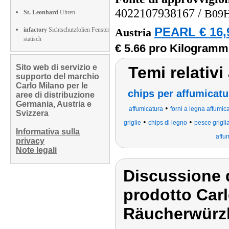
4022107938167
/
B09
St. Leonhard
Uhren
PEARL € 16,
infactory
Sichtschutzfolien Fenster
Austria
statisch
€ 5.66 pro Kilogramm
Sito web di servizio e
Temi relativi 
supporto del marchio
Carlo Milano per le
chips per affumicatu
aree di distribuzione
Germania, Austria e
•
affumicatura
forni a legna affumic
Svizzera
•
•
griglie
chips di legno
pesce grigli
Informativa sulla
affu
privacy
Note legali
Discussione d
prodotto Car
Räucherwürzh