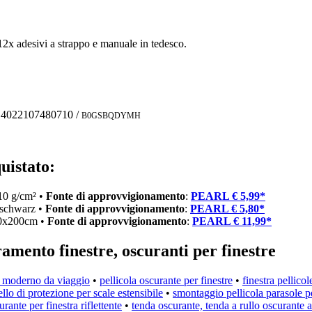
 12x adesivi a strappo e manuale in tedesco.
:
4022107480710
/
B0GSBQDYMH
uistato:
10 g/cm² •
Fonte di approvvigionamento
:
PEARL € 5,99*
schwarz •
Fonte di approvvigionamento
:
PEARL € 5,80*
 40x200cm •
Fonte di approvvigionamento
:
PEARL € 11,99*
uramento finestre, oscuranti per finestre
ro moderno da viaggio
•
pellicola oscurante per finestre
•
finestra pellicol
llo di protezione per scale estensibile
•
smontaggio pellicola parasole pe
urante per finestra riflettente
•
tenda oscurante, tenda a rullo oscurante 