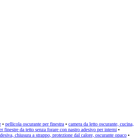
e
•
pellicola oscurante per finestra
•
camera da letto oscurante, cucina,
r finestre da tetto senza forare con nastro adesivo per interni
•
adesiva, chiusura a strappo, protezione dal calore, oscurante opaco
•