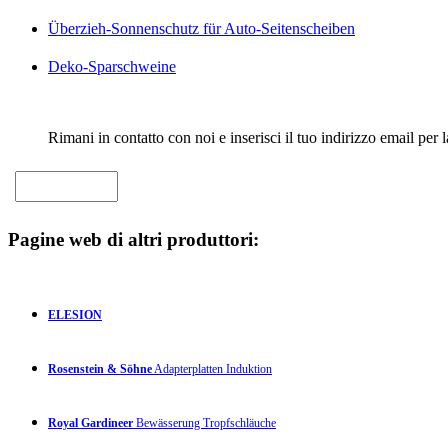
Überzieh-Sonnenschutz für Auto-Seitenscheiben
Deko-Sparschweine
Rimani in contatto con noi e inserisci il tuo indirizzo email per 
Pagine web di altri produttori:
ELESION
Rosenstein & Söhne
Adapterplatten Induktion
Royal Gardineer
Bewässerung Tropfschläuche