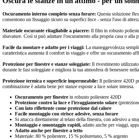
Oscura le stanze in un attimo - per un son
Oscuramento interno completo senza forare:
Questa soluzione fless
consentono un fissaggio sicuro su superfici lisce - senza l'uso di attrez
Materiale oscurante ritagliabile a piacere:
Il film in robusto poliest
sbavature. Così si può adattare l'oscuramento alla propria casa o alla 
Facile da montare e adatto per i viaggi:
La maneggevolezza semplice 
caratteristica aumenta il comfort in viaggio e offre un oscuramento aff
Protezione per finestre e stanze soleggiate:
Il rivestimento utilizzat
durante le fasi soleggiate e migliora la tua atmosfera di benessere nell
Protezione termica e superficie impermeabile:
Il poliestere 420D pr
combinazione è adatta bene per stanze esposte a luce solare intensa.
Oscuramento per finestre
in robusto poliestere 420D
Protezione contro la luce e l'irraggiamento solare
(protezio
Con lato riflettente come protezione dal calore
Facile montaggio con strisce adesive, senza forare
Si attacca direttamente al telaio della finestra, con adesivo a st
Montaggio e smontaggio rapidi,
adatto anche per viaggi, appa
Adatto anche per finestre a tetto
Materiale: 80 % poliestere, 15 % poliuretano, 5 % argento