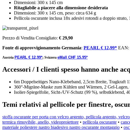
Dimensioni: 300 x 145 cm
Ritagliabile a piacere alla dimensione desiderata
Dimensioni: 300 x 145 cm, peso: circa 634 g
Pellicola oscurante inclusa 18x adesivi rotondi a doppio strato,
Prezzo di Vendita Consigliato:
€ 29,90
Fonte di approvvigionamento
Germania
:
PEARL € 12,99*
EAN
PEARL € 12,99*
eMall CHF 15.95*
Austria
;
Svizzera
Accessori / I clienti spesso hanno anche acq
6m Doppelseitiges Nano-Klebeband, 2,5cm Breite, Tragkraft 1
360°-Migräne-Maske zum Kühlen und Wärmen, 2 Gel-Lagen, 
Isolier-Spiegelfolie, Sicht-/UV-Schutz (99 %), selbstklebend,
Temi relativi al pellicole per finestre, osc
stoffa oscurante per porta con velcro argento, pellicola argento, velc
termica rimovibile, anello, videoproiettore
•
pellicola oscurante
•
cance
materiale poliestere nastro biadesivo nastro oscurante montaggio
•
osc