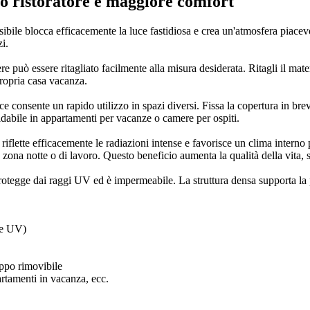
no ristoratore e maggiore comfort
ibile blocca efficacemente la luce fastidiosa e crea un'atmosfera piacev
zi.
ere può essere ritagliato facilmente alla misura desiderata. Ritagli il mat
propria casa vacanza.
consente un rapido utilizzo in spazi diversi. Fissa la copertura in br
idabile in appartamenti per vacanze o camere per ospiti.
o riflette efficacemente le radiazioni intense e favorisce un clima interno
a zona notte o di lavoro. Questo beneficio aumenta la qualità della vita, 
otegge dai raggi UV ed è impermeabile. La struttura densa supporta la pr
ne UV)
rappo rimovibile
rtamenti in vacanza, ecc.