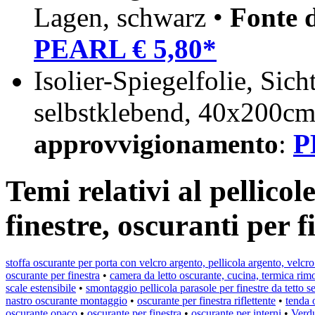
Lagen, schwarz •
Fonte 
PEARL € 5,80*
Isolier-Spiegelfolie, Sic
selbstklebend, 40x200c
approvvigionamento
:
P
Temi relativi al pellico
finestre, oscuranti per f
stoffa oscurante per porta con velcro argento, pellicola argento, velc
oscurante per finestra
•
camera da letto oscurante, cucina, termica rimo
scale estensibile
•
smontaggio pellicola parasole per finestre da tetto s
nastro oscurante montaggio
•
oscurante per finestra riflettente
•
tenda 
oscurante opaco
•
oscurante per finestra
•
oscurante per interni
•
Verd