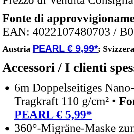
Fonte di approvvigionam
EAN:
4022107480703
/ B
PEARL € 9,99*
Austria
;
Svizzer
Accessori / I clienti sp
6m Doppelseitiges Nano-
Tragkraft 110 g/cm² •
Fo
PEARL € 5,99*
360°-Migräne-Maske zu