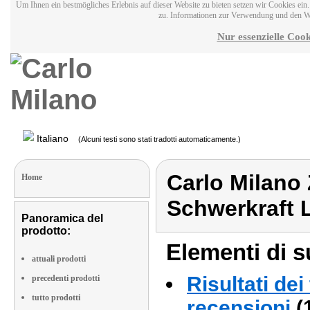
Um Ihnen ein bestmögliches Erlebnis auf dieser Website zu bieten setzen wir Cookies ei
zu. Informationen zur Verwendung und den W
Nur essenzielle Cook
Italiano
(Alcuni testi sono stati tradotti automaticamente.)
Carlo Milano
Home
Schwerkraft 
Panoramica del
prodotto:
Elementi di s
attuali prodotti
Risultati dei
precedenti prodotti
tutto prodotti
recensioni
(