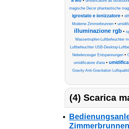
a led
•
umidificatore ad ultrasuon
magische Decor phantastische mag
igrostato e ionizzatore
•
di
•
Moderne Zimmerbrunnen
umidifi
illuminazione rgb
•
s
Wassertropfen-Luftbefeuchter ml Mi
Luftbefeuchter USB-Desktop-Luftbe
•
Nebelerzeuger Entspannungen
•
umidifica
umidificatore d'aria
Gravity Anti-Gravitation Luftqual
(4) Scarica ma
Bedienungsanle
Zimmerbrunnen,