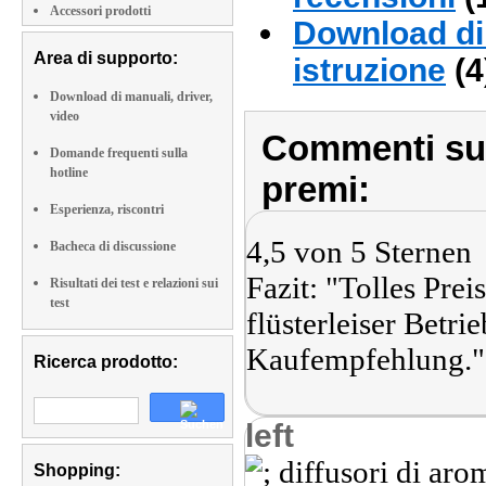
Accessori prodotti
Download di 
Area di supporto:
istruzione
(4
Download di manuali, driver,
video
Commenti sull
Domande frequenti sulla
hotline
premi:
Esperienza, riscontri
4,5 von 5 Sternen
Bacheca di discussione
Fazit: "Tolles Prei
Risultati dei test e relazioni sui
test
flüsterleiser Betri
Kaufempfehlung."
Ricerca prodotto:
left
Shopping: