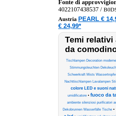
Fonte di approvvigi
4022107438537
/
B0D
PEARL € 14,
Austria
€ 24,99*
Temi relativi
da comodino
Tischlampen Decoration moderne
Stimmungsleuchten Dekoleucht
Schwerkraft Mists Wassertropfen
Nachttischlampen Lavalampen St
colore LED e suoni natu
fuoco da t
•
umidificatore
ambiente silenziosi purificatori 
•
Dekobrunnen Wasserfälle Tische