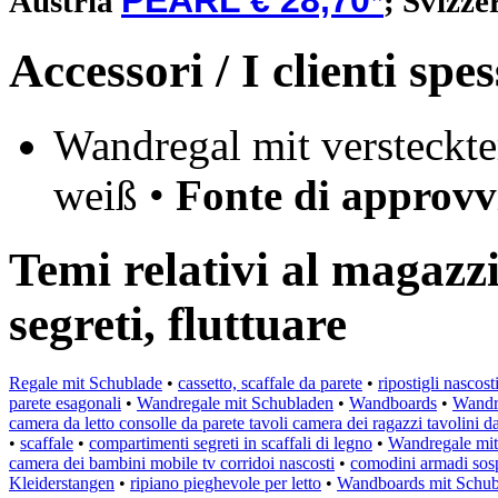
PEARL € 28,70*
Austria
;
Svizze
Accessori / I clienti sp
Wandregal mit versteckte
weiß •
Fonte di approv
Temi relativi al magazzi
segreti, fluttuare
Regale mit Schublade
•
cassetto, scaffale da parete
•
ripostigli nasco
parete esagonali
•
Wandregale mit Schubladen
•
Wandboards
•
Wandr
camera da letto consolle da parete tavoli camera dei ragazzi tavolini d
•
scaffale
•
compartimenti segreti in scaffali di legno
•
Wandregale mi
camera dei bambini mobile tv corridoi nascosti
•
comodini armadi sospe
Kleiderstangen
•
ripiano pieghevole per letto
•
Wandboards mit Schub