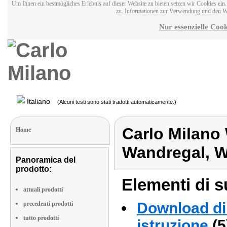
Um Ihnen ein bestmögliches Erlebnis auf dieser Website zu bieten setzen wir Cookies ei
zu. Informationen zur Verwendung und den W
Nur essenzielle Cook
Italiano
(Alcuni testi sono stati tradotti automaticamente.)
Carlo Milano 
Home
Wandregal, W
Panoramica del
prodotto:
Elementi di s
attuali prodotti
Download di 
precedenti prodotti
tutto prodotti
istruzione
(5