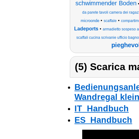
schwimmender Boden
da parete tavoli camera dei ragazz
•
•
microonde
scaffale
compartimen
Ladeports
•
armadietto sospeso ar
scaffali cucina scrivanie ufficio bagn
pieghevol
(5) Scarica ma
Bedienungsanle
Wandregal klein
IT_Handbuch
ES_Handbuch