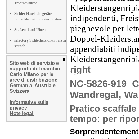
Tropfschläuche
Sichler Haushaltsgeräte
Luftkühler mit Ionisatorfunktion
St. Leonhard
Uhren
infactory
Sichtschutzfolien Fenster
statisch
Sito web di servizio e
right
supporto del marchio
Carlo Milano per le
aree di distribuzione
NC-5826-919
C
Germania, Austria e
Svizzera
Wandregal, Wa
Informativa sulla
Pratico scaffale
privacy
Note legali
tempo: per ripor
Sorprendentemente