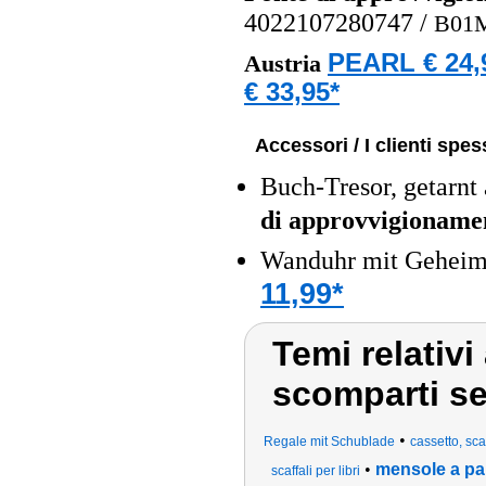
4022107280747
/
B01
PEARL € 24,
Austria
€ 33,95*
Accessori / I clienti sp
Buch-Tresor, getarn
di approvvigioname
Wanduhr mit Geheim
11,99*
Temi relativi
scomparti seg
•
Regale mit Schublade
cassetto, sca
•
mensole a pa
scaffali per libri