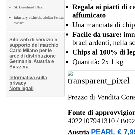
Regala ai piatti di 
St. Leonhard
Uhren
affumicato
infactory
Sichtschutzfolien Fenster
statisch
Una manciata di chip
Facile da usare:
imme
Sito web di servizio e
braci ardenti, nella s
supporto del marchio
Carlo Milano per le
Chips al 100% di le
aree di distribuzione
Quantità: 2x 1 kg
Germania, Austria e
Svizzera
Informativa sulla
privacy
Note legali
Prezzo di Vendita Cons
Fonte di approvvigi
4022107941310
/
B09
PEARL € 7,9
Austria