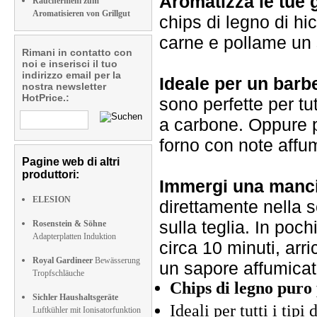
Aromatizza le tue g
Räuchermehl zum
Aromatisieren von Grillgut
chips di legno di hic
carne e pollame un 
Rimani in contatto con
noi e inserisci il tuo
indirizzo email per la
Ideale per un barb
nostra newsletter
HotPrice.:
sono perfette per tutt
a carbone. Oppure p
forno con note affum
Pagine web di altri
produttori:
Immergi una mancia
ELESION
direttamente nella s
sulla teglia. In poch
Rosenstein & Söhne
Adapterplatten Induktion
circa 10 minuti, arr
Royal Gardineer
Bewässerung
un sapore affumicat
Tropfschläuche
Chips di legno puro
Sichler Haushaltsgeräte
Ideali per tutti i tipi
Luftkühler mit Ionisatorfunktion