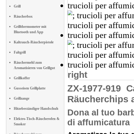
Grill
Räucherbox
Grillthermometer mit
Bluetooth und App
Kaltrauch-Räucherpistole
Faltgrill
Räuchermehl zum
Aromatisieren von Grillgut
right
Grillkoffer
ZX-1977-919
C
Gusseisen Grillplatte
Räucherchips a
Grillzange
Hitzebeständiger Handschuh
Dona al tuo bar
Elektro-Tisch-Räucherofen &
di affumicatura
Smoker