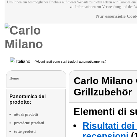
Um Ihnen ein bestmögliches Erlebnis auf dieser Website zu bieten setzen wir Cookies ei
zu. Informationen zur Verwendung und den W
Nur essenzielle Cook
Italiano
(Alcuni testi sono stati tradotti automaticamente.)
Carlo Milano 
Home
Grillzubehör
Panoramica del
prodotto:
Elementi di s
attuali prodotti
Risultati dei
precedenti prodotti
tutto prodotti
recensioni
(