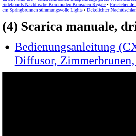
Sideboards Nachttische Kommoden Konsolen Regale
•
Freistehende
cm Springbrunnen stimmungsvolle Lights
•
Dekolichter Nachttischl
(4) Scarica manuale, driv
Bedienungsanleitung (C
Diffusor, Zimmerbrunen