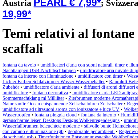
PEARL € 7,99*
Austria
;
Svizzer
19,99*
Temi relativi al fontane
scaffali
fontana da tavolo
•
umidificatori d'aria con suoni naturali, timer e ill
Nachtlampen USB-Nachttischlampen
•
umidificatore aria nuvole di p
fontana da interno con illuminazione
•
umidificatore con timer
•
Wasse
Lichter Farben Schlafzimmer Wasser Wasserbehälter
•
Raumluft Befe
Zubehör
•
umidificatore d'aria ambiente
•
diffusori di aromi diffusor
umidificatore
•
fontana decorativa
•
umidificatore d'aria LED antigrav
Sommernachtklang ml Milliliter
•
Zierbrunnen moderne Aromatherapi
Natur sanfte Ocean entspannende Zeitschaltuhren Zeitschalter
•
Rege
umidificatore ad ultrasuoni aroma con ionizzatore e luce UV
•
Wolken
Wassertropfen
•
fontana pioggia cloud
•
fontana da interno
•
Humidifi
geräuscharme leisen Desktops Designs Wolkenregendesigns
•
umidif
Wasserfallbrunnen beleuchtete moderne
•
stilvolle bunte Heimdekor
con camino e illuminazione rgb
•
deodorante per ambienti
•
Regenwolk
da scrivania usb
•
Timerfunktionen Entspannungsgeräte Wohlbefinden 