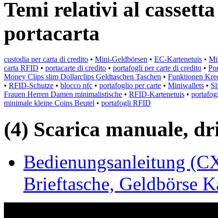
Temi relativi al cassetta
portacarta
custodia per carta di credito
•
Mini-Geldbörsen
•
EC-Kartenetuis
•
Mü
carta RFID
•
portacarte di credito
•
portafogli per carte di credito
•
Po
Money Clips slim Dollarclips Geldtaschen Taschen
•
Funktionen Kred
•
RFID-Schutze
•
blocco nfc
•
portafoglio per carte
•
Miniwallets
•
Sl
Frauen Herren Damen minimalistische
•
RFID-Kartenetuis
•
portafog
minimale kleine Coins Beutel
•
portafogli RFID
(4) Scarica manuale, driv
Bedienungsanleitung (C
Brieftasche, Geldbörse K