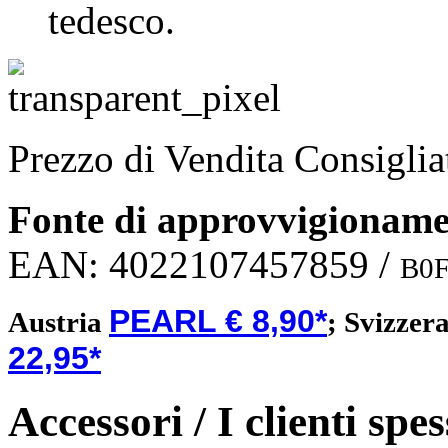
tedesco.
Prezzo di Vendita Consigli
Fonte di approvvigionam
EAN:
4022107457859
/
B0
PEARL € 8,90*
Austria
;
Svizzer
22,95*
Accessori / I clienti sp