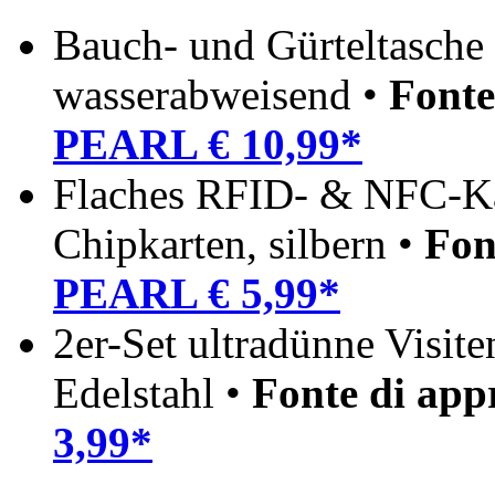
Bauch- und Gürteltasche 
wasserabweisend •
Fonte
PEARL € 10,99*
Flaches RFID- & NFC-Kar
Chipkarten, silbern •
Fon
PEARL € 5,99*
2er-Set ultradünne Visite
Edelstahl •
Fonte di ap
3,99*