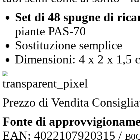
Set di 48 spugne di ric
piante PAS-70
Sostituzione semplice
Dimensioni: 4 x 2 x 1,5 
Prezzo di Vendita Consigli
Fonte di approvvigionam
EAN:
4022107920315
/
B0