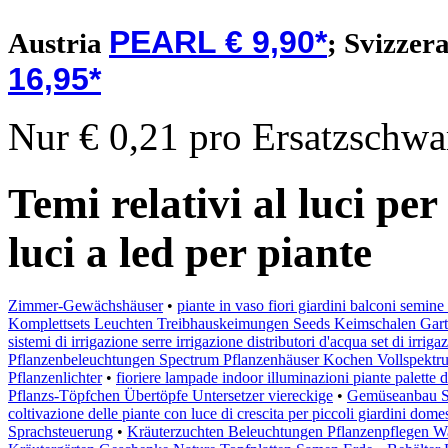
PEARL € 9,90*
Austria
;
Svizzer
16,95*
Nur € 0,21 pro Ersatzschw
Temi relativi al luci pe
luci a led per piante
Zimmer-Gewächshäuser
•
piante in vaso fiori giardini balconi semine
Komplettsets Leuchten Treibhauskeimungen Seeds Keimschalen Gart
sistemi di irrigazione serre irrigazione distributori d'acqua set di irrig
Pflanzenbeleuchtungen Spectrum Pflanzenhäuser Kochen Vollspektr
Pflanzenlichter
•
fioriere lampade indoor illuminazioni piante palette 
Pflanzs-Töpfchen Übertöpfe Untersetzer viereckige
•
Gemüseanbau St
coltivazione delle piante con luce di crescita per piccoli giardini domes
Sprachsteuerung
•
Kräuterzuchten Beleuchtungen Pflanzenpflegen Wa