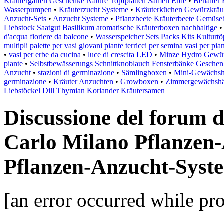
Kräutergärten Geschenke Nature Topfplatten Samen Erde
•
Behälter
Wasserpumpen
•
Kräuterzucht Systeme
•
Kräuterküchen Gewürzkräut
Anzucht-Sets
•
Anzucht Systeme
•
Pflanzbeete Kräuterbeete Gemüse
Liebstock Saatgut Basilikum aromatische Kräuterboxen nachhaltige
d'acqua fioriere da balcone
•
Wasserspeicher Sets Packs Kits Kulturt
multipli palette per vasi giovani piante terricci per semina vasi per pia
•
vasi per erbe da cucina
•
luce di crescita LED
•
Minze Hydro Gewürz
piante
•
Selbstbewässerungs Schnittknoblauch Fensterbänke Gesche
Anzucht
•
stazioni di germinazione
•
Sämlingboxen
•
Mini-Gewächsh
germinazione
•
Kräuter Anzuchten
•
Growboxen
•
Zimmergewächshä
Liebstöckel Dill Thymian Koriander Kräutersamen
Discussione del forum 
Carlo Milano Pflanzen
Pflanzen-Anzucht-Syst
[an error occurred while pro