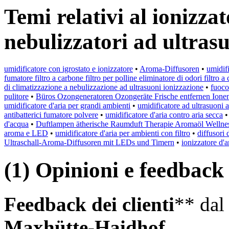
Temi relativi al ionizzat
nebulizzatori ad ultras
umidificatore con igrostato e ionizzatore
•
Aroma-Diffusoren
•
umidifi
fumatore filtro a carbone filtro per polline eliminatore di odori filtro a
di climatizzazione a nebulizzazione ad ultrasuoni ionizzazione
•
fuoco
pulitore
•
Büros Ozongeneratoren Ozongeräte Frische entfernen Ione
umidificatore d'aria per grandi ambienti
•
umidificatore ad ultrasuoni
antibatterici fumatore polvere
•
umidificatore d'aria contro aria secca
d'acqua
•
Duftlampen ätherische Raumduft Therapie Aromaöl Wellnes
aroma e LED
•
umidificatore d'aria per ambienti con filtro
•
diffusori 
Ultraschall-Aroma-Diffusoren mit LEDs und Timern
•
ionizzatore d'a
(1) Opinioni e feedback d
Feedback dei clienti
** da
Maxhütte-Haidhof