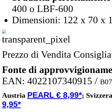
400 o LBF-600
Dimensioni: 122 x 70 x 
Prezzo di Vendita Consigli
Fonte di approvvigionam
EAN:
4022107340915
/
B0
PEARL € 8,99*
Austria
;
Svizzer
9,95*